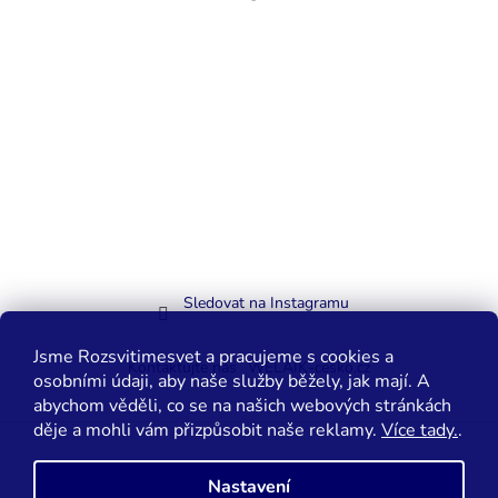
Sledovat na Instagramu
Jsme Rozsvitimesvet a pracujeme s cookies a
Kontaktujte nás
WELAIK-cesko.cz
osobními údaji, aby naše služby běžely, jak mají. A
abychom věděli, co se na našich webových stránkách
děje a mohli vám přizpůsobit naše reklamy.
Více tady.
.
Vytvořil Shoptet
Nastavení