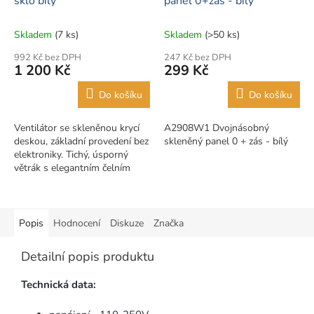
sklo bílý
panel 0+zás - bílý
Skladem
(7 ks)
Skladem
(>50 ks)
992 Kč bez DPH
247 Kč bez DPH
1 200 Kč
299 Kč
Do košíku
Do košíku
Ventilátor se skleněnou krycí
A2908W1 Dvojnásobný
deskou, základní provedení bez
skleněný panel 0 + zás - bílý
elektroniky. Tichý, úsporný
větrák s elegantním čelním
skleněným designem. Čelní
skleněný panel lze snadno...
Popis
Hodnocení
Diskuze
Značka
Detailní popis produktu
Technická data: