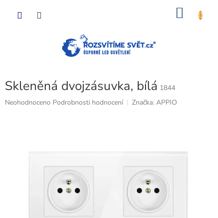
Přejít
NÁKU
na
obsah
KOŠÍK
Skleněná dvojzásuvka, bílá
1844
Průměrné
Neohodnoceno
Podrobnosti hodnocení
Značka:
APPIO
hodnocení
produktu
je
0,0
z
5
hvězdiček.