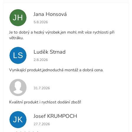
Jana Honsová
JH
Hodnocení obchodu je 5 z 5 hvězdiček.
5.8.2026
Je to dobrý a hezký výrobek,jen mohl mít více rychlosti při
větráku.
Luděk Strnad
LS
Hodnocení obchodu je 5 z 5 hvězdiček.
2.8.2026
Vynikající produkt,jednoduchá montáž a dobrá cena.
Hodnocení obchodu je 5 z 5 hvězdiček.
31.7.2026
Kvalitní produkt i rychlost dodání zboží!
Josef KRUMPOCH
JK
Hodnocení obchodu je 5 z 5 hvězdiček.
27.7.2026