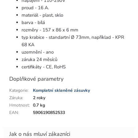
napájení - 110-250V
proud - 16 A.
materiál - plast, sklo
barva - bílá
rozměry -
157 x 86 x 6 mm
typ krabice - standartní
Ø 73mm, například - KPR
68 KA
uzemnění - ano
záruka 24 měsíců
certifikáty - CE, RoHS
Doplňkové parametry
Kategorie
:
Kompletní skleněné zásuvky
Záruka
:
2 roky
Hmotnost
:
0.7 kg
EAN
:
5906190852533