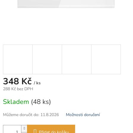
348 Kč
/ ks
288 Kč bez DPH
Měrná
Skladem
(48 ks)
cena:
Můžeme doručit do:
11.8.2026
Možnosti doručení
Přidat do košíku