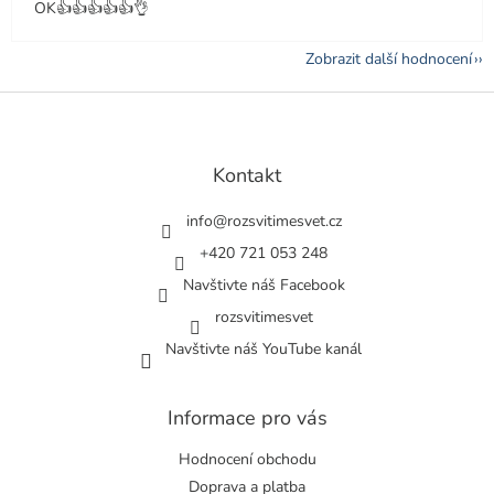
OK👍👍👍👍👍👌
Zobrazit další hodnocení
Z
á
p
a
Kontakt
t
í
info
@
rozsvitimesvet.cz
+420 721 053 248
Navštivte náš Facebook
rozsvitimesvet
Navštivte náš YouTube kanál
Informace pro vás
Hodnocení obchodu
Doprava a platba