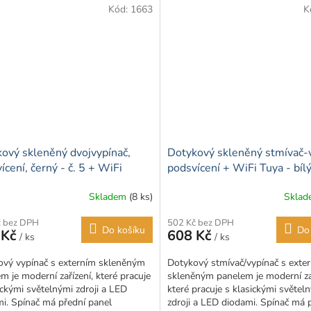
Kód:
1663
K
ový skleněný dvojvypínač,
Dotykový skleněný stmívač-v
ícení, černý - č. 5 + WiFi
podsvícení + WiFi Tuya - bíl
)
Skladem
(8 ks)
Skla
Průměrné
hodnocení
č bez DPH
502 Kč bez DPH
produktu
Do košíku
Do
 Kč
608 Kč
/ ks
/ ks
je
3,0
ový vypínač s externím skleněným
Dotykový stmívač/vypínač s exte
z
m je moderní zařízení, které pracuje
skleněným panelem je moderní zař
5
ickými světelnými zdroji a LED
které pracuje s klasickými světel
hvězdiček.
i. Spínač má přední panel
zdroji a LED diodami. Spínač má 