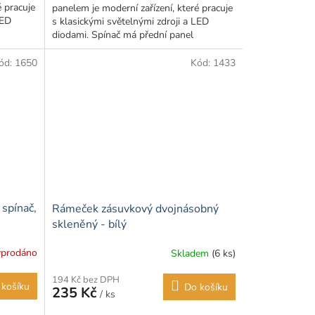
é pracuje
panelem je moderní zařízení, které pracuje
5
LED
s klasickými světelnými zdroji a LED
hvězdiček.
diodami. Spínač má přední panel
vyrobený ze skla, což...
ód:
1650
Kód:
1433
 spínač,
Rámeček zásuvkový dvojnásobný
skleněný - bílý
prodáno
Skladem
(6 ks)
Průměrné
hodnocení
194 Kč bez DPH
produktu
 košíku
Do košíku
235 Kč
/ ks
je
5,0