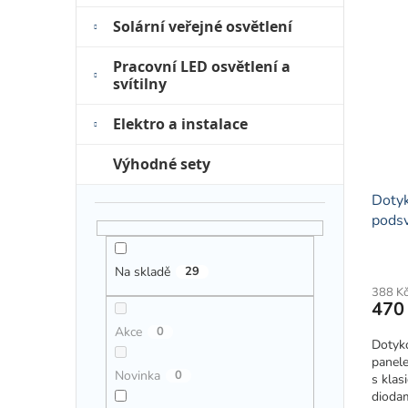
Solární veřejné osvětlení
Pracovní LED osvětlení a
svítilny
Elektro a instalace
Výhodné sety
Dotyk
podsv
(rádio
Na skladě
29
388 K
470
Akce
0
Dotyk
panele
Novinka
0
s klas
diodam