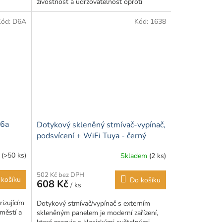
živostnost a udržovatelnost oproti
klasickým plastovým zásuvkám....
Kód:
D6A
Kód:
1638
D6a
Dotykový skleněný stmívač-vypínač,
podsvícení + WiFi Tuya - černý
u
(>50 ks)
Skladem
(2 ks)
Průměrné
hodnocení
502 Kč bez DPH
produktu
 košíku
Do košíku
608 Kč
/ ks
je
5,0
rizujícím
Dotykový stmívač/vypínač s externím
z
městí a
skleněným panelem je moderní zařízení,
5