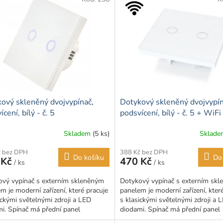
ový skleněný dvojvypínač,
Dotykový skleněný dvojvypín
cení, bílý - č. 5
podsvícení, bílý - č. 5 + WiFi 
Skladem
(5 ks)
Sklad
rné
cení
č bez DPH
388 Kč bez DPH
ktu
Do košíku
Do
 Kč
470 Kč
/ ks
/ ks
ový vypínač s externím skleněným
Dotykový vypínač s externím sk
m je moderní zařízení, které pracuje
panelem je moderní zařízení, kter
ickými světelnými zdroji a LED
s klasickými světelnými zdroji a 
ček.
i. Spínač má přední panel
diodami. Spínač má přední panel
ný ze skla, což...
vyrobený ze skla, což...