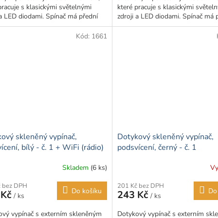
pracuje s klasickými světelnými
které pracuje s klasickými světel
 a LED diodami. Spínač má přední
zdroji a LED diodami. Spínač má 
vyrobený ze skla, což...
panel vyrobený ze skla, což...
Kód:
1661
ový skleněný vypínač,
Dotykový skleněný vypínač,
cení, bílý - č. 1 + WiFi (rádio)
podsvícení, černý - č. 1
Skladem
(6 ks)
Vy
rné
Průměrné
cení
hodnocení
č bez DPH
201 Kč bez DPH
ktu
produktu
Do košíku
Do
 Kč
243 Kč
/ ks
/ ks
je
5,0
ový vypínač s externím skleněným
Dotykový vypínač s externím sk
z