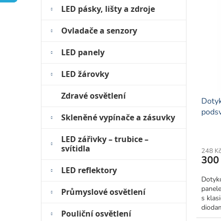
a
ý
í
LED pásky, lišty a zdroje
n
p
p
e
i
r
Ovladače a senzory
l
s
o
p
d
LED panely
r
u
o
k
LED žárovky
d
t
u
ů
Zdravé osvětlení
Dotyk
k
podsví
t
Skleněné vypínače a zásuvky
ů
Průmě
LED zářivky – trubice –
hodno
svítidla
248 K
produ
300
je
LED reflektory
5,0
Dotyk
z
panele
5
Průmyslové osvětlení
s klas
hvězdi
diodam
Pouliční osvětlení
vyrobe