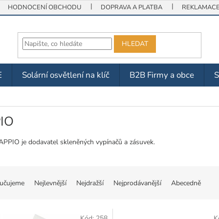
HODNOCENÍ OBCHODU
DOPRAVA A PLATBA
REKLAMACE 
HLEDAT
E
Solární osvětlení na klíč
B2B Firmy a obce
IO
APPIO je dodavatel skleněných vypínačů a zásuvek.
učujeme
Nejlevnější
Nejdražší
Nejprodávanější
Abecedně
Kód:
258
K