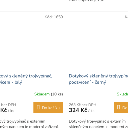
Kód:
1659
K
ový skleněný trojvypínač,
Dotykový skleněný trojvypín
ícení - bílý
podsvícení - černý
Skladem
(10 ks)
Skla
č bez DPH
268 Kč bez DPH
Do košíku
Do
 Kč
324 Kč
/ ks
/ ks
vý trojvypínač s externím
Dotykový trojvypínač s externím
ným panelem je moderní zařízení,
skleněným panelem je moderní zař