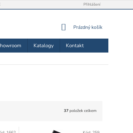
/ VRÁCENÍ ZBOŽÍ
O NÁS
OBCHODNÍ PODMÍNKY
Přihlášení
ZÁSA
NÁKUPNÍ
Prázdný košík
KOŠÍK
Showroom
Katalogy
Kontakt
37
položek celkem
ód:
1662
Kód:
259