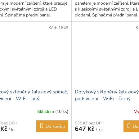
m je moderní zařízení, které pracuje
panelem je moderní zařízení, kter
5
ickými světelnými zdroji a LED
s klasickými světelnými zdroji a 
ček.
hvězdiček.
i. Spínač má přední panel
diodami. Spínač má přední panel
ný ze skla, což...
vyrobený ze skla, což...
Kód:
1649
K
ový skleněný žaluziový spínač,
Dotykový skleněný žaluziový
ícení - WiFi - bílý
podsvícení - WiFi - černý
Skladem
(10 ks)
Vy
č bez DPH
535 Kč bez DPH
Do košíku
Do
 Kč
647 Kč
/ ks
/ ks