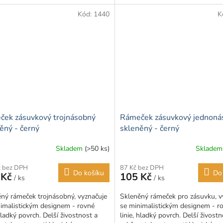
ný ze skla, což...
panel vyrobený ze skla,...
Kód:
1440
K
ek zásuvkový trojnásobný
Rámeček zásuvkový jednoná
ěný - černý
skleněný - černý
Skladem
(>50 ks)
Sklade
č bez DPH
87 Kč bez DPH
Do košíku
Do
 Kč
105 Kč
/ ks
/ ks
ný rámeček trojnásobný, vyznačuje
Skleněný rámeček pro zásuvku, v
imalistickým designem - rovné
se minimalistickým designem - r
 hladký povrch. Delší živostnost a
linie, hladký povrch. Delší živostn