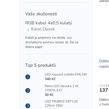
udržov
plasto
Vaše zkušenosti
RGB kabel 4x0,5 kulatý
Karel Dusek
|
Hodnocení produktu je 5 z 5 hvězdiček.
Kabel je prijemny na dotek, ma
dostatecne pevnou izolaci zil. Da se
dobre pajet.
Dálko
Top 5 produktů
vypín
LED nouzové svítidlo EML3W
340 Kč
113 K
Retro LED žárovka 1 W,
137
2700 K, E27
30 Kč
Dálko
LED TRUBICE EBT120
s funk
120cm 18W