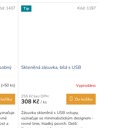
klasickým plastovým zásuvkám. Vypadá...
ód:
1437
Kód:
1187
Tip
sobný
Skleněná zásuvka, bílá s USB
m
(>50 ks)
Vyprodáno
Průměrné
hodnocení
255 Kč bez DPH
produktu
 košíku
Do košíku
308 Kč
/ ks
je
5,0
yznačuje
Zásuvka skleněná s USB vstupy,
z
ovné
vyznačuje se minimalistickým designem -
5
ost a
rovné linie, hladký povrch. Delší
hvězdiček.