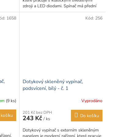
které pracuje s klasickými světelnými
hvězdiček.
zdroji a LED diodami. Spínač má přední
panel vyrobený ze skla,...
ód:
1658
Kód:
256
ač,
Dotykový skleněný vypínač,
podsvícení, bílý - č. 1
dem
(9 ks)
Vyprodáno
Průměrné
hodnocení
201 Kč bez DPH
produktu
 košíku
Do košíku
243 Kč
/ ks
je
5,0
Dotykový vypínač s externím skleněným
z
ízení,
panelem je moderní zařízení, které pracuje
5