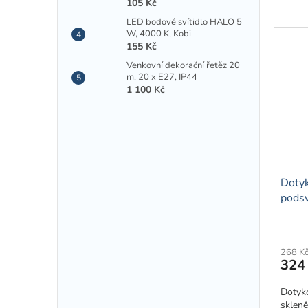
105 Kč
LED bodové svítidlo HALO 5
W, 4000 K, Kobi
155 Kč
Venkovní dekorační řetěz 20
m, 20 x E27, IP44
1 100 Kč
Dotyk
podsv
268 K
324
Dotyko
skleně