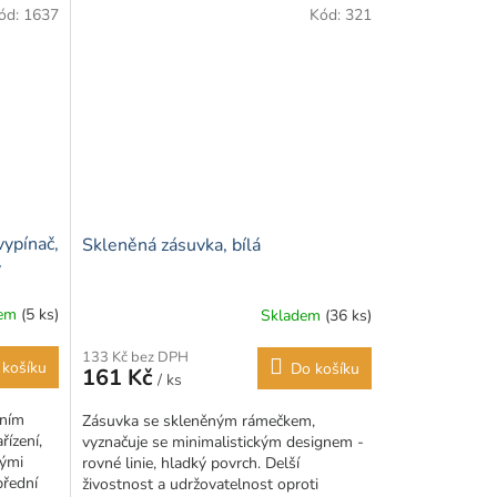
ód:
1637
Kód:
321
ypínač,
Skleněná zásuvka, bílá
ý
dem
(5 ks)
Skladem
(36 ks)
Průměrné
hodnocení
133 Kč bez DPH
produktu
 košíku
Do košíku
161 Kč
/ ks
je
5,0
rním
Zásuvka se skleněným rámečkem,
z
ízení,
vyznačuje se minimalistickým designem -
5
nými
rovné linie, hladký povrch. Delší
hvězdiček.
přední
živostnost a udržovatelnost oproti