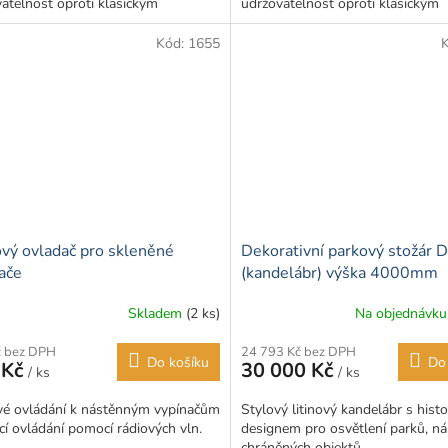
atelnost oproti klasickým
udržovatelnost oproti klasickým
vým zásuvkám. Vypadá...
plastovým zásuvkám. Vypadá...
Kód:
1655
vý ovladač pro skleněné
Dekorativní parkový stožár 
ače
(kandelábr) výška 4000mm
Skladem
(2 ks)
Na objednávk
č bez DPH
24 793 Kč bez DPH
Do košíku
Do
 Kč
30 000 Kč
/ ks
/ ks
vé ovládání k nástěnným vypínačům
Stylový litinový kandelábr s histo
cí ovládání pomocí rádiových vln.
designem pro osvětlení parků, ná
chráněných objektů.