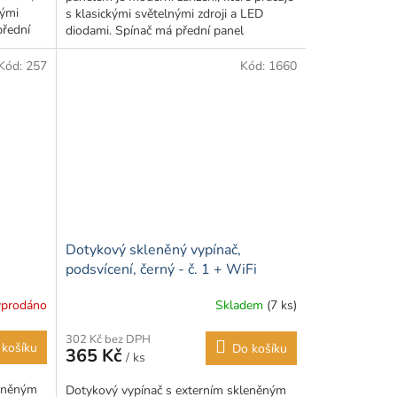
nými
s klasickými světelnými zdroji a LED
hvězdiček.
přední
diodami. Spínač má přední panel
vyrobený ze skla, což...
Kód:
257
Kód:
1660
Dotykový skleněný vypínač,
podsvícení, černý - č. 1 + WiFi
(rádio)
prodáno
Skladem
(7 ks)
Průměrné
hodnocení
302 Kč bez DPH
produktu
 košíku
Do košíku
365 Kč
/ ks
je
2,0
leněným
Dotykový vypínač s externím skleněným
z