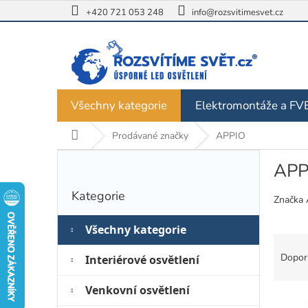
Přejít
+420 721 053 248
info@rozsvitimesvet.cz
na
obsah
Všechny kategorie
Elektromontáže a FV
Domů
Prodávané značky
APPIO
P
APP
o
Přeskočit
s
Kategorie
kategorie
Značka 
t
r
Všechny kategorie
a
Ř
n
a
Dopor
Interiérové osvětlení
n
z
í
e
Venkovní osvětlení
p
V
n