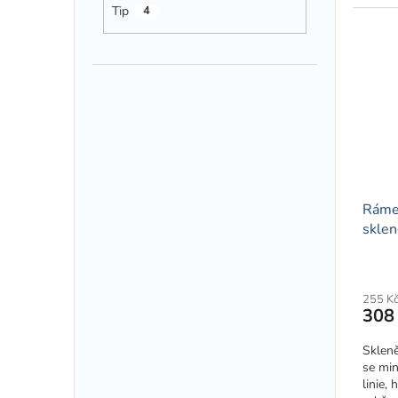
vyrobe
Tip
4
Rámeč
sklen
255 K
308
Skleně
se min
linie,