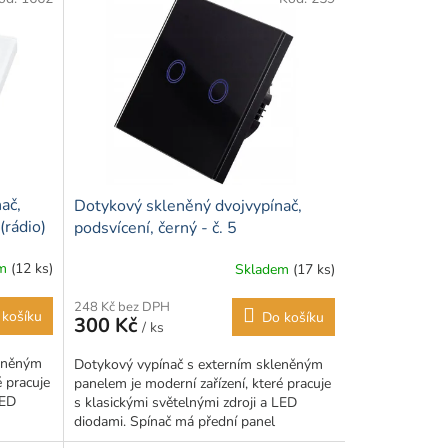
ač,
Dotykový skleněný dvojvypínač,
(rádio)
podsvícení, černý - č. 5
em
(12 ks)
Skladem
(17 ks)
Průměrné
hodnocení
248 Kč bez DPH
produktu
 košíku
Do košíku
300 Kč
/ ks
je
5,0
leněným
Dotykový vypínač s externím skleněným
z
é pracuje
panelem je moderní zařízení, které pracuje
5
LED
s klasickými světelnými zdroji a LED
hvězdiček.
diodami. Spínač má přední panel
vyrobený ze skla, což...