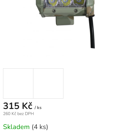
315 Kč
/ ks
260 Kč bez DPH
Měrná
Skladem
(4 ks)
cena: