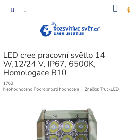
Přejít
NÁKU
na
obsah
KOŠÍK
LED cree pracovní světlo 14
W,12/24 V, IP67, 6500K,
Homologace R10
1763
Průměrné
Neohodnoceno
Podrobnosti hodnocení
Značka:
TruckLED
hodnocení
produktu
je
0,0
z
5
hvězdiček.