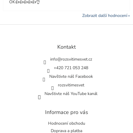
OK👍👍👍👍👍👌
Zobrazit další hodnocení
Z
á
p
a
Kontakt
t
í
info
@
rozsvitimesvet.cz
+420 721 053 248
Navštivte náš Facebook
rozsvitimesvet
Navštivte náš YouTube kanál
Informace pro vás
Hodnocení obchodu
Doprava a platba