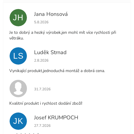
Jana Honsová
JH
Hodnocení obchodu je 5 z 5 hvězdiček.
5.8.2026
Je to dobrý a hezký výrobek,jen mohl mít více rychlosti při
větráku.
Luděk Strnad
LS
Hodnocení obchodu je 5 z 5 hvězdiček.
2.8.2026
Vynikající produkt,jednoduchá montáž a dobrá cena.
Hodnocení obchodu je 5 z 5 hvězdiček.
31.7.2026
Kvalitní produkt i rychlost dodání zboží!
Josef KRUMPOCH
JK
Hodnocení obchodu je 5 z 5 hvězdiček.
27.7.2026