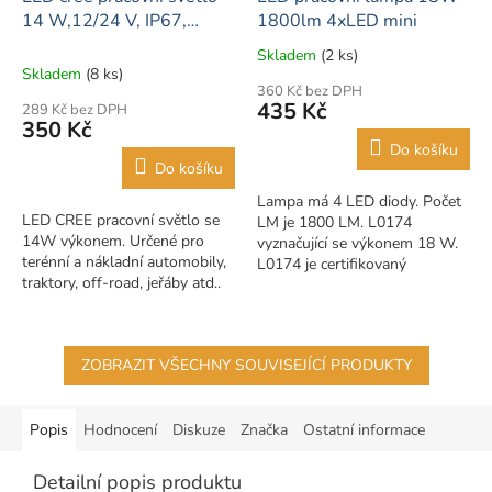
14 W,12/24 V, IP67,
1800lm 4xLED mini
6500K, Homologace R10
Skladem
(2 ks)
Průměrné
Skladem
(8 ks)
hodnocení
360 Kč bez DPH
produktu
435 Kč
289 Kč bez DPH
je
350 Kč
4,0
Do košíku
z
Do košíku
5
Lampa má 4 LED diody. Počet
hvězdiček.
LED CREE pracovní světlo se
LM je 1800 LM. L0174
14W výkonem. Určené pro
vyznačující se výkonem 18 W.
terénní a nákladní automobily,
L0174 je certifikovaný
traktory, off-road, jeřáby atd..
výrobek. Podle norem jako ECE
Homologace R10
R10.
ZOBRAZIT VŠECHNY SOUVISEJÍCÍ PRODUKTY
Popis
Hodnocení
Diskuze
Značka
Ostatní informace
Detailní popis produktu