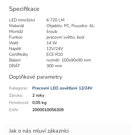
Specifikace
LED množství
6 720 LM
Materiál
Objektiv: PC, Pouzdro: AL
Montáž
šroub
Funkce
pracovní světlo, bod
Watt
14 W
Napětí
12V/24V
Certifikáty
ECE R10
Balení
rozměr: 100x90x90 mm
DRÁT
300 mm
Doplňkové parametry
Kategorie
:
Pracovní LED osvětlení 12/24V
Záruka
:
2 roky
Hmotnost
:
0.05 kg
EAN
:
2000010056309