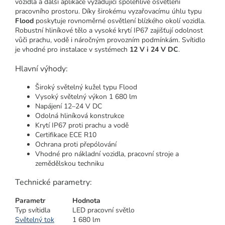
vozidla a další aplikace vyžadující spolehlivé osvětlení
pracovního prostoru. Díky širokému vyzařovacímu úhlu typu
Flood
poskytuje rovnoměrné osvětlení blízkého okolí vozidla.
Robustní hliníkové tělo a vysoké krytí IP67 zajišťují odolnost
vůči prachu, vodě i náročným provozním podmínkám. Svítidlo
je vhodné pro instalace v systémech
12 V i 24 V DC
.
Hlavní výhody:
Široký světelný kužel typu Flood
Vysoký světelný výkon 1 680 lm
Napájení 12–24 V DC
Odolná hliníková konstrukce
Krytí IP67 proti prachu a vodě
Certifikace ECE R10
Ochrana proti přepólování
Vhodné pro nákladní vozidla, pracovní stroje a
zemědělskou techniku
Technické parametry:
Parametr
Hodnota
Typ svítidla
LED pracovní světlo
Světelný tok
1 680 lm