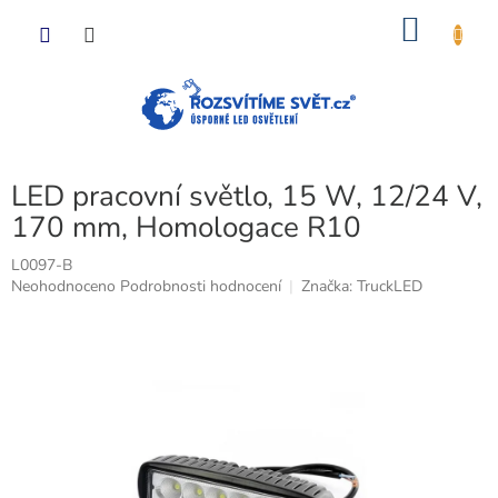
Přejít
NÁKU
na
obsah
KOŠÍK
LED pracovní světlo, 15 W, 12/24 V,
170 mm, Homologace R10
L0097-B
Průměrné
Neohodnoceno
Podrobnosti hodnocení
Značka:
TruckLED
hodnocení
produktu
je
0,0
z
5
hvězdiček.