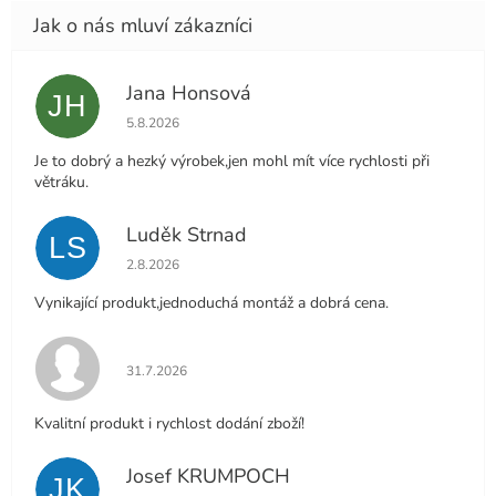
Jana Honsová
JH
Hodnocení obchodu je 5 z 5 hvězdiček.
5.8.2026
Je to dobrý a hezký výrobek,jen mohl mít více rychlosti při
větráku.
Luděk Strnad
LS
Hodnocení obchodu je 5 z 5 hvězdiček.
2.8.2026
Vynikající produkt,jednoduchá montáž a dobrá cena.
Hodnocení obchodu je 5 z 5 hvězdiček.
31.7.2026
Kvalitní produkt i rychlost dodání zboží!
Josef KRUMPOCH
JK