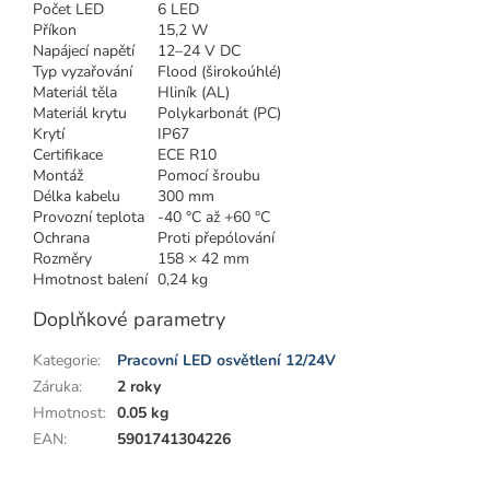
Počet LED
6 LED
Příkon
15,2 W
Napájecí napětí
12–24 V DC
Typ vyzařování
Flood (širokoúhlé)
Materiál těla
Hliník (AL)
Materiál krytu
Polykarbonát (PC)
Krytí
IP67
Certifikace
ECE R10
Montáž
Pomocí šroubu
Délka kabelu
300 mm
Provozní teplota
-40 °C až +60 °C
Ochrana
Proti přepólování
Rozměry
158 × 42 mm
Hmotnost balení
0,24 kg
Doplňkové parametry
Kategorie
:
Pracovní LED osvětlení 12/24V
Záruka
:
2 roky
Hmotnost
:
0.05 kg
EAN
:
5901741304226