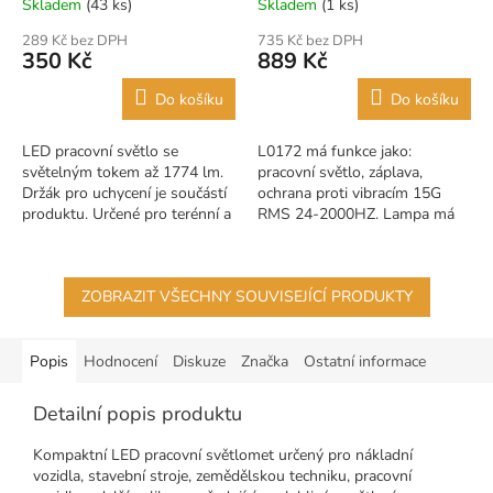
Skladem
(43 ks)
Skladem
(1 ks)
289 Kč bez DPH
735 Kč bez DPH
350 Kč
889 Kč
Do košíku
Do košíku
LED pracovní světlo se
L0172 má funkce jako:
světelným tokem až 1774 lm.
pracovní světlo, záplava,
Držák pro uchycení je součástí
ochrana proti vibracím 15G
produktu. Určené pro terénní a
RMS 24-2000HZ. Lampa má
nákladní automobily, traktory,
18 2800 LM LED. L0172
off-road, jeřáby...
vyznačující se výkonem 26 W.
Lampa je...
ZOBRAZIT VŠECHNY SOUVISEJÍCÍ PRODUKTY
Popis
Hodnocení
Diskuze
Značka
Ostatní informace
Detailní popis produktu
Kompaktní LED pracovní světlomet určený pro nákladní
vozidla, stavební stroje, zemědělskou techniku, pracovní