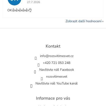
Hodnocení obchodu je 5 z 5 hvězdiček.
27.7.2026
OK👍👍👍👍👍👌
Zobrazit další hodnocení
Z
á
p
a
Kontakt
t
í
info
@
rozsvitimesvet.cz
+420 721 053 248
Navštivte náš Facebook
rozsvitimesvet
Navštivte náš YouTube kanál
Informace pro vás