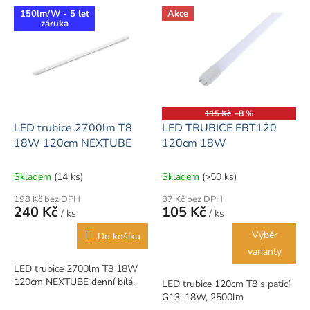
50W staré trubice - žádné
slouží roky bez nutnosti časté
150lm/W - 5 let
Akce
záruka
blikání,...
výměny....
115 Kč
–8 %
LED trubice 2700lm T8
LED TRUBICE EBT120
18W 120cm NEXTUBE
120cm 18W
Skladem
(14 ks)
Skladem
(>50 ks)
198 Kč bez DPH
87 Kč bez DPH
240 Kč
105 Kč
/ ks
/ ks
Výběr
Do košíku
varianty
LED trubice 2700lm T8 18W
120cm NEXTUBE denní bílá.
LED trubice 120cm T8 s paticí
G13, 18W, 2500lm