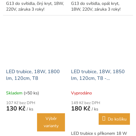
G13 do svítidla, čirý kryt, 18W,
G13 do svítidla, opál kryt,
220V, záruka 3 roky!
18W, 220V, záruka 3 roky!
LED trubice, 18W, 1800
LED trubice, 18W, 1850
lm, 120cm, T8
lm, 120cm, T8 -
SAMSUNG LED
Skladem
(>50 ks)
Vyprodáno
107 Kč bez DPH
149 Kč bez DPH
130 Kč
180 Kč
/ ks
/ ks
Výběr
Do košíku
varianty
LED trubice s příkonem 18 W