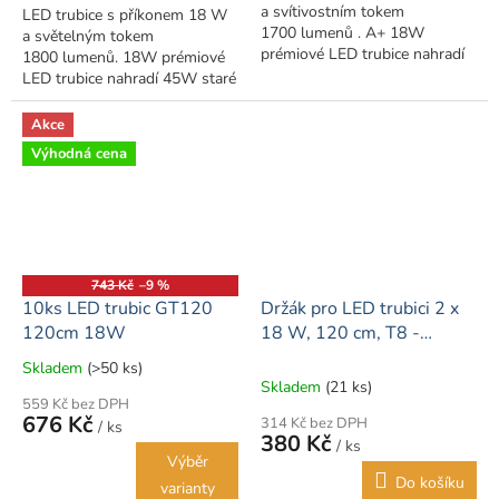
a svítivostním tokem
LED trubice s příkonem 18 W
1700 lumenů . A+ 18W
a světelným tokem
prémiové LED trubice nahradí
1800 lumenů. 18W prémiové
45W staré trubice - žádné
LED trubice nahradí 45W staré
blikání, okamžité rozsvícení.
trubice - žádné blikání,
Obsahuje LED startér...
okamžité rozsvícení.
Akce
Výhodná cena
743 Kč
–9 %
10ks LED trubic GT120
Držák pro LED trubici 2 x
120cm 18W
18 W, 120 cm, T8 -
napojitelný VT-12021
Skladem
(>50 ks)
Průměrné
Skladem
(21 ks)
hodnocení
559 Kč bez DPH
produktu
676 Kč
314 Kč bez DPH
/ ks
je
380 Kč
/ ks
5,0
Výběr
z
Do košíku
varianty
5