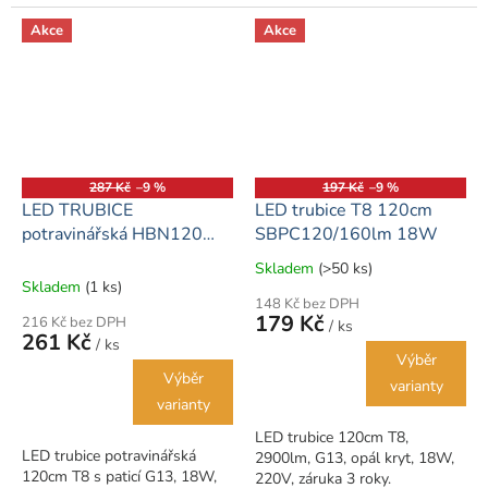
Akce
Akce
287 Kč
–9 %
197 Kč
–9 %
LED TRUBICE
LED trubice T8 120cm
potravinářská HBN120
SBPC120/160lm 18W
120cm 18W
Skladem
(>50 ks)
Průměrné
Skladem
(1 ks)
hodnocení
148 Kč bez DPH
produktu
179 Kč
216 Kč bez DPH
/ ks
je
261 Kč
/ ks
5,0
Výběr
z
Výběr
varianty
5
varianty
hvězdiček.
LED trubice 120cm T8,
LED trubice potravinářská
2900lm, G13, opál kryt, 18W,
120cm T8 s paticí G13, 18W,
220V, záruka 3 roky.