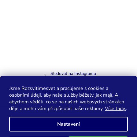
Sledovat na Instagramu
Jsme Rozsvitimesvet a pracujeme s cookies a
Kontaktujte nás
WELAIK-cesko.cz
osobními údaji, aby naše služby běžely, jak mají. A
abychom věděli, co se na našich webových stránkách
děje a mohli vám přizpůsobit naše reklamy.
Více tady.
.
Vytvořil Shoptet
Nastavení