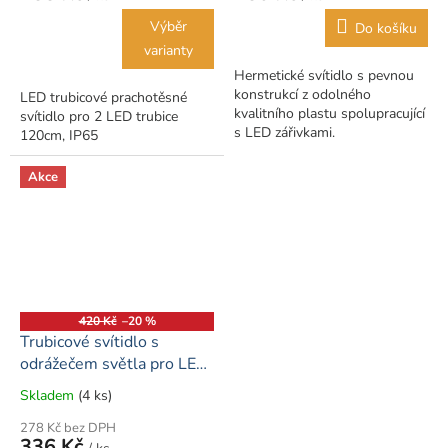
Výběr
Do košíku
varianty
Hermetické svítidlo s pevnou
konstrukcí z odolného
LED trubicové prachotěsné
kvalitního plastu spolupracující
svítidlo pro 2 LED trubice
s LED zářivkami.
120cm, IP65
Akce
420 Kč
–20 %
Trubicové svítidlo s
odrážečem světla pro LED
zářivky T8 - 2x120cm
Skladem
(4 ks)
Průměrné
hodnocení
278 Kč bez DPH
produktu
336 Kč