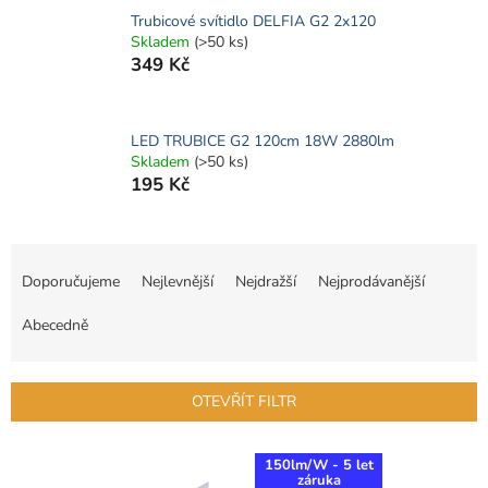
Trubicové svítidlo DELFIA G2 2x120
Skladem
(>50 ks)
349 Kč
LED TRUBICE G2 120cm 18W 2880lm
Skladem
(>50 ks)
195 Kč
Ř
a
Doporučujeme
Nejlevnější
Nejdražší
Nejprodávanější
z
e
Abecedně
n
í
p
OTEVŘÍT FILTR
r
o
V
d
150lm/W - 5 let
ý
záruka