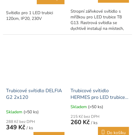
5
hvězdiček.
Stropní zářivkové svítidlo s
Svítidlo pro 1 LED trubici
mřížkou pro LED trubice T8
120cm, IP20, 230V
G13. Rastrová svítidla se
dychtivě instalují na místech,
jako jsou konferenční
místnosti, komunikační trasy,
obchody,...
Trubicové svítidlo DELFIA
Trubicové svítidlo
G2 2x120
HERMES pro LED trubice,
120 cm, IP65
Skladem
(>50 ks)
Průměrné
Skladem
(>50 ks)
hodnocení
215 Kč bez DPH
produktu
260 Kč
288 Kč bez DPH
/ ks
je
349 Kč
/ ks
5,0
Do košíku