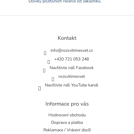
Stovky pozitivních recenzí od zákazníků.
ý
p
i
Z
s
á
u
p
a
Kontakt
t
í
info
@
rozsvitimesvet.cz
+420 721 053 248
Navštivte náš Facebook
rozsvitimesvet
Navštivte náš YouTube kanál
Informace pro vás
Hodnocení obchodu
Doprava a platba
Reklamace / Vrácení zboží