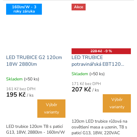
160lm/W - 3
Akce
roky záruka
228 Kč
–9 %
LED TRUBICE G2 120cm
LED TRUBICE
18W 2880lm
potravinářská EBT120
120cm 18W
Skladem
(>50 ks)
Průměrné
Skladem
(>50 ks)
hodnocení
171 Kč bez DPH
produktu
207 Kč
161 Kč bez DPH
/ ks
je
195 Kč
/ ks
5,0
Výběr
z
Výběr
varianty
5
varianty
hvězdiček.
120cm LED trubice růžová na
LED trubice 120cm T8 s paticí
osvětlení masa a uzenin, T8 s
G13, 18W, 2880lm - 160lm/W
paticí G13, 18W, 220VAC