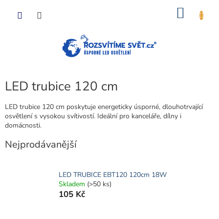
Přejít
NÁKU
na
obsah
KOŠÍK
LED trubice 120 cm
LED trubice 120 cm poskytuje energeticky úsporné, dlouhotrvající
osvětlení s vysokou svítivostí. Ideální pro kanceláře, dílny i
domácnosti.
Nejprodávanější
LED TRUBICE EBT120 120cm 18W
Skladem
(>50 ks)
105 Kč