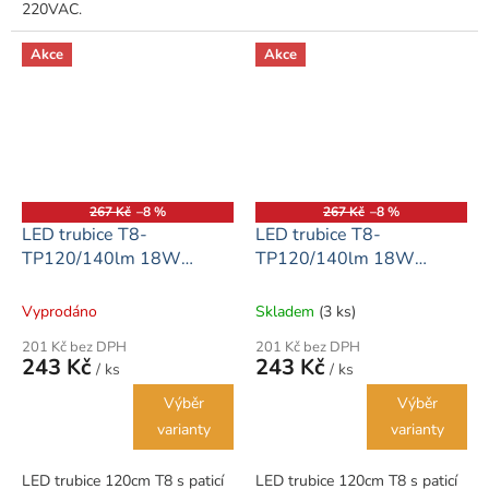
220VAC.
Akce
Akce
267 Kč
–8 %
267 Kč
–8 %
LED trubice T8-
LED trubice T8-
TP120/140lm 18W
TP120/140lm 18W
120cm čirý kryt
120cm opálový kryt
Vyprodáno
Skladem
(3 ks)
201 Kč bez DPH
201 Kč bez DPH
243 Kč
243 Kč
/ ks
/ ks
Výběr
Výběr
varianty
varianty
LED trubice 120cm T8 s paticí
LED trubice 120cm T8 s paticí