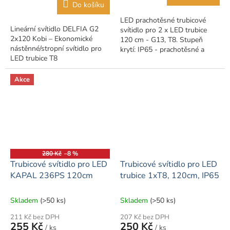
z
Do košíku
5
LED prachotěsné trubicové
hvězdiček.
Lineární svítidlo DELFIA G2
svítidlo pro 2 x LED trubice
2x120 Kobi – Ekonomické
120 cm - G13, T8. Stupeň
nástěnné/stropní svítidlo pro
krytí: IP65 - prachotěsné a
LED trubice T8
odolné proti stříkající
vodě. LED trubice můžete...
Akce
280 Kč
–8 %
Trubicové svítidlo pro LED
Trubicové svítidlo pro LED
KAPAL 236PS 120cm
trubice 1xT8, 120cm, IP65
Skladem
(>50 ks)
Skladem
(>50 ks)
211 Kč bez DPH
207 Kč bez DPH
255 Kč
250 Kč
/ ks
/ ks