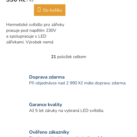
/ ks
je
5,0
Do košíku
z
5
Hermetické svítidlo pro zářivky
hvězdiček.
pracuje pod napětím 230V
a spolupracuje s LED
zářivkami. Výrobek nemá
žádnou zátěž . Svítidlo je
vyrobeno...
21
položek celkem
O
v
l
á
Doprava zdarma
d
Při objednávce nad 2 990 Kč máte dopravu zdarma.
a
c
í
Garance kvality
p
r
Až 5 let záruky na vybraná LED svítidla.
v
k
y
Ověřeno zákazníky
v