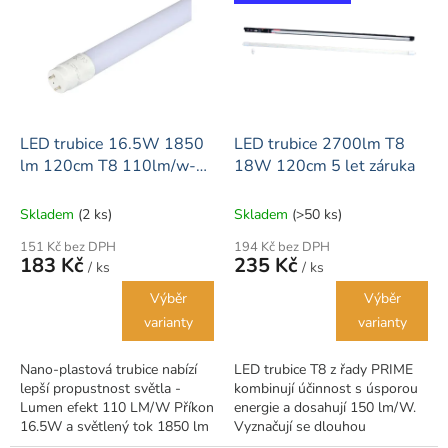
u
p
k
i
t
s
ů
p
r
o
d
LED trubice 16.5W 1850
LED trubice 2700lm T8
u
lm 120cm T8 110lm/w-
18W 120cm 5 let záruka
k
SAMSUNG LED
t
Skladem
(2 ks)
Skladem
(>50 ks)
ů
151 Kč bez DPH
194 Kč bez DPH
183 Kč
235 Kč
/ ks
/ ks
Výběr
Výběr
varianty
varianty
Nano-plastová trubice nabízí
LED trubice T8 z řady PRIME
lepší propustnost světla -
kombinují účinnost s úsporou
Lumen efekt 110 LM/W Příkon
energie a dosahují 150 lm/W.
16.5W a světlený tok 1850 lm
Vyznačují se dlouhou
prémiové LED trubice nahradí
životností, což znamená, že