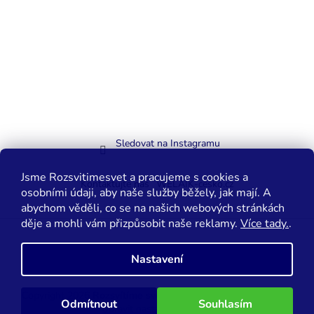
Sledovat na Instagramu
Jsme Rozsvitimesvet a pracujeme s cookies a
Kontaktujte nás
WELAIK-cesko.cz
osobními údaji, aby naše služby běžely, jak mají. A
abychom věděli, co se na našich webových stránkách
děje a mohli vám přizpůsobit naše reklamy.
Více tady.
.
Vytvořil Shoptet
Nastavení
Copyright 2026
Rozsvítíme svět.cz
. Všechna práva vyhrazena.
Odmítnout
Souhlasím
Upravit nastavení cookies