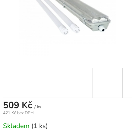
509 Kč
/ ks
421 Kč bez DPH
Měrná
Skladem
(1 ks)
cena: