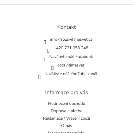
Z
á
p
a
Kontakt
t
í
info
@
rozsvitimesvet.cz
+420 721 053 248
Navštivte náš Facebook
rozsvitimesvet
Navštivte náš YouTube kanál
Informace pro vás
Hodnocení obchodu
Doprava a platba
Reklamace / Vrácení zboží
O nás