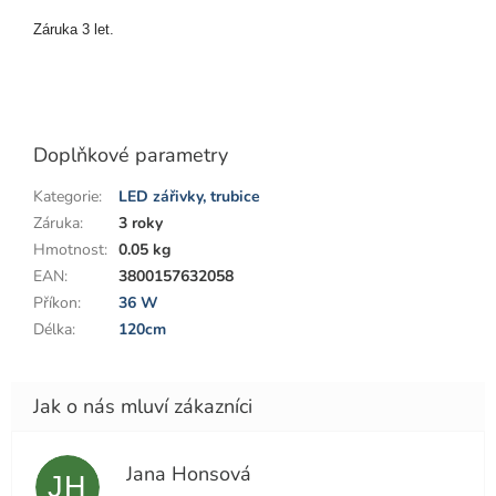
Záruka 3 let.
Doplňkové parametry
Kategorie
:
LED zářivky, trubice
Záruka
:
3 roky
Hmotnost
:
0.05 kg
EAN
:
3800157632058
Příkon
:
36 W
Délka
:
120cm
Jana Honsová
JH