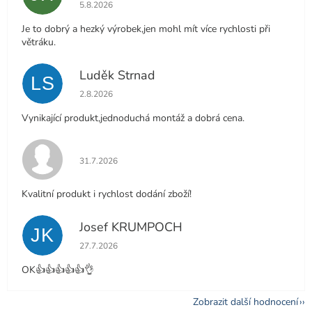
Hodnocení obchodu je 5 z 5 hvězdiček.
5.8.2026
Je to dobrý a hezký výrobek,jen mohl mít více rychlosti při
větráku.
Luděk Strnad
LS
Hodnocení obchodu je 5 z 5 hvězdiček.
2.8.2026
Vynikající produkt,jednoduchá montáž a dobrá cena.
Hodnocení obchodu je 5 z 5 hvězdiček.
31.7.2026
Kvalitní produkt i rychlost dodání zboží!
Josef KRUMPOCH
JK
Hodnocení obchodu je 5 z 5 hvězdiček.
27.7.2026
OK👍👍👍👍👍👌
Zobrazit další hodnocení