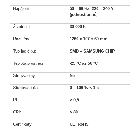
·
Napájení:
50 – 60 Hz, 220 – 240 V
(jednostranné)
·
Životnost:
30 000 h
·
Rozměry:
1260 x 107 x 60 mm
·
Typ led čipu:
SMD – SAMSUNG CHIP
·
Teplota prostředí:
-25 °C až 50 °C
·
Stmívatelný:
Ne
·
Startovací čas:
0 – 100 %
< 1 s
·
PF:
>
0,5
·
CRI:
> 80
·
Certifikáty:
CE, RoHS