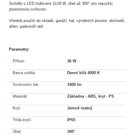
Svítidlo s LED trubicemi 2x18 W, úhel až 300
°
pro nejvyšší
prostorovou svítivost.
Vhodné použití do skladů, garáží, hal, výrobních prostor, obchodů,
dílen, parkovišť atd.
Parametry:
·
Příkon:
36 W
·
Barva světla:
Denní bílá 4000 K
·
Svítivostní tok:
3400 lm
·
Materiál:
Základna - ABS, kryt - PS
·
Kryt:
Jemně matný
·
Třída krytí:
IP65
·
Úhel:
300°