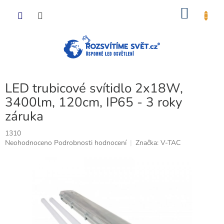
Přejít
NÁKU
na
obsah
KOŠÍK
LED trubicové svítidlo 2x18W,
3400lm, 120cm, IP65 - 3 roky
záruka
1310
Průměrné
Neohodnoceno
Podrobnosti hodnocení
Značka:
V-TAC
hodnocení
produktu
je
0,0
z
5
hvězdiček.