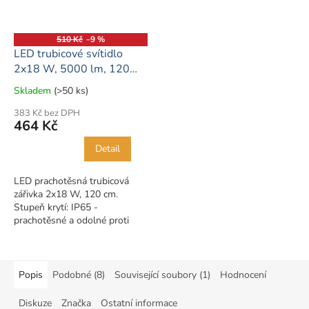
510 Kč
–9 %
LED trubicové svítidlo
2x18 W, 5000 lm, 120
cm, IP65 - 130lm/w
Skladem
(>50 ks)
Průměrné
hodnocení
383 Kč bez DPH
produktu
464 Kč
je
5,0
Detail
z
5
LED prachotěsná trubicová
hvězdiček.
zářivka 2x18 W, 120 cm.
Stupeň krytí: IP65 -
prachotěsné a odolné proti
stříkající vodě. Úspornější a
výkonnější než klasické zářivky.
Jedná se o...
Popis
Podobné (8)
Související soubory (1)
Hodnocení
Diskuze
Značka
Ostatní informace