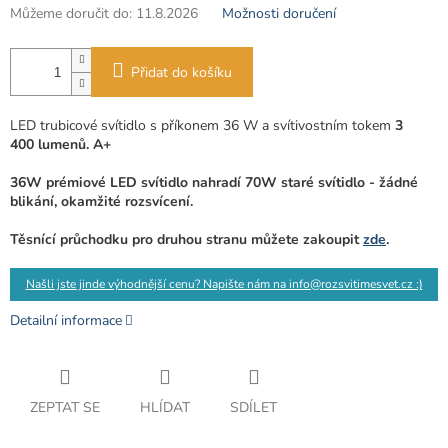
Můžeme doručit do:
11.8.2026
Možnosti doručení
Přidat do košíku
LED trubicové svítidlo s příkonem 36 W a svítivostním tokem
3
400 lumenů
. A+
36W prémiové LED svítidlo nahradí 70W staré svítidlo - žádné
blikání, okamžité rozsvícení.
Těsnící průchodku pro druhou stranu můžete zakoupit
zde
.
Našli jste jinde výhodnější cenu? Napište nám na info@rozsvitimesvet.cz :)
Detailní informace
ZEPTAT SE
HLÍDAT
SDÍLET