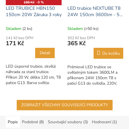
188 Kč
–9 %
LED TRUBICE HBN150
LED trubice NEXTUBE T8
150cm 20W Záruka 3 roky
24W 150cm 3600lm - 5
let záruka
Skladem
(2 ks)
Skladem
(>50 ks)
141 Kč bez DPH
302 Kč bez DPH
171 Kč
365 Kč
Detail
Do košíku
LED úsporné trubice, skvělá
Prémiové LED trubice se
náhrada za staré trubice.
světelným tokem 3600LM a
Příkon 20 W, délka 120 cm, T8
příkonem 24W 150cm T8 s
patice G13. Barva světla:
paticí G13 do svítidla, 220V,
Studená bílá 6500-6000 K
prodloužená 5 letá záruka! -
Denní bílá 4500-4000 K
150lm/W.
Jednostranné...
ZOBRAZIT VŠECHNY SOUVISEJÍCÍ PRODUKTY
Popis
Podobné (8)
Související soubory (3)
Hodnocení (1)