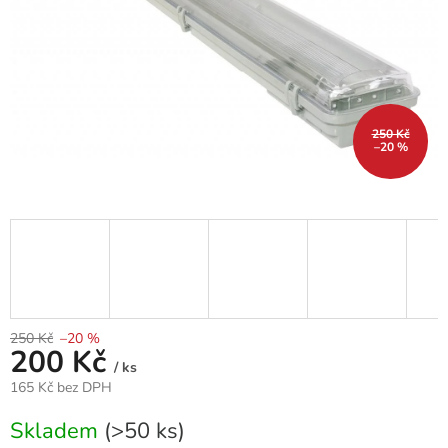
250 Kč
–20 %
250 Kč
–20 %
200 Kč
/ ks
165 Kč bez DPH
Měrná
Skladem
(>50 ks)
cena: