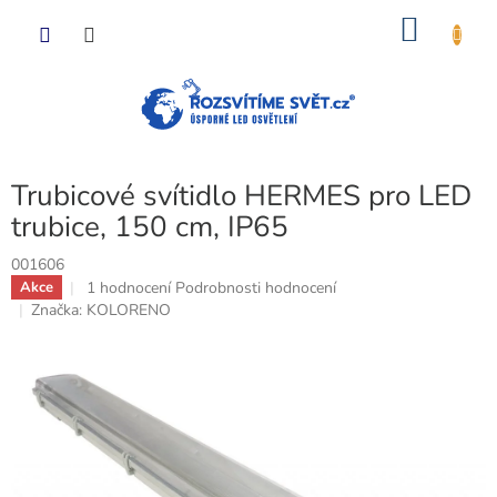
Přejít
NÁKU
na
obsah
KOŠÍK
Trubicové svítidlo HERMES pro LED
trubice, 150 cm, IP65
001606
Průměrné
1 hodnocení
Podrobnosti hodnocení
Akce
hodnocení
Značka:
KOLORENO
produktu
je
5,0
z
5
hvězdiček.