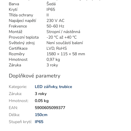
Barva
Šedá
Krytí
IP65
Třída ochrany
II
Napájecí napětí
230 V AC
Frekvence
50–60 Hz
Montáž
Stropní / nástěnná
Provozní teplota
-20 °C až +40 °C
Světelný zdroj
Není součástí balení
Certifikace
LVD, RoHS
Rozměry
1580 × 115 × 58 mm
Hmotnost
0,97 kg
Záruka
3 roky
Doplňkové parametry
Kategorie
:
LED zářivky, trubice
Záruka
:
3 roky
Hmotnost
:
0.05 kg
EAN
:
5900605099377
Délka
:
150cm
Stupeň krytí
:
IP65