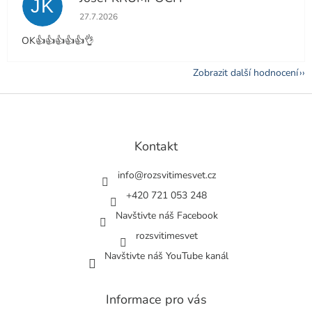
JK
Hodnocení obchodu je 5 z 5 hvězdiček.
27.7.2026
OK👍👍👍👍👍👌
Zobrazit další hodnocení
Z
á
p
a
Kontakt
t
í
info
@
rozsvitimesvet.cz
+420 721 053 248
Navštivte náš Facebook
rozsvitimesvet
Navštivte náš YouTube kanál
Informace pro vás