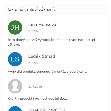
Jana Honsová
JH
Hodnocení obchodu je 5 z 5 hvězdiček.
5.8.2026
Je to dobrý a hezký výrobek,jen mohl mít více rychlosti při
větráku.
Luděk Strnad
LS
Hodnocení obchodu je 5 z 5 hvězdiček.
2.8.2026
Vynikající produkt,jednoduchá montáž a dobrá cena.
Hodnocení obchodu je 5 z 5 hvězdiček.
31.7.2026
Kvalitní produkt i rychlost dodání zboží!
Josef KRUMPOCH