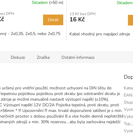
Skladem
(>50 m)
Sklade
né
ní
 bez DPH
13 Kč bez DPH
u
Kč
16 Kč
Detail
erný - 2x0,35, 2x0,5, nebo 2x0,75
Kabel vhodný pro napájecí zdroje
k.
Diskuze
Značka
Ostatní informace
Dop
 určený pro vnitřní použití, možnost uchycení na DIN lištu do
Kate
epelnou pojistkou pojistkou proti zkratu (po odstranění zkratu je
EAN
o zdroje je možné manuálně nastavit výstupní napětí (±10%).
Stup
 Výstupní napětí 12V DC/2A Pojistka tepelná, proti zkratu, proti
Vyst
mm * !!! Upozornění !!! max. trvalé doporučené zatížení je s min.
merčních prostor s dobou používání 8 a více hodin denně nepřetržitě
Vyko
pínaných zdrojů s min. 30% rezervou , aby byla zachována nejdelší
Typ_
Vyst