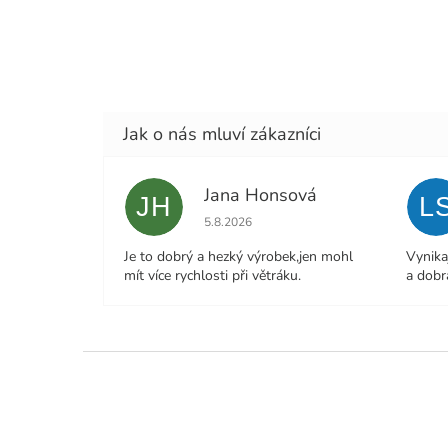
Jana Honsová
JH
L
Hodnocení obchodu je 5 z 5 hvězdiček.
5.8.2026
Je to dobrý a hezký výrobek,jen mohl
Vynika
mít více rychlosti při větráku.
a dobr
Z
á
p
a