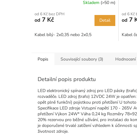
Skladem
(>50 m)
Průměr
hodnoce
od 6 Kč bez DPH
od 6 Kč
produkt
7 Kč
7 
od
od
Detail
je
5,0
z
Kabel bílý- 2x0,35 nebo 2x0,5
Kabel č
5
hvězdiče
Popis
Související soubory (3)
Hodnocení
Detailní popis produktu
LED elektronický spínaný zdroj pro LED pásky (trafo)
rozvaděče. LED zdroj (trafo) 12VDC 24W je opatřen: t
opět plně funkční) pojistkou proti přetížení U tohot
Specifikace LED zdroje Vstupní napětí 170 - 265V AC
přetížení Výkon 24W* Váha 0,24 kg Rozměry 78×92×56
20% rezervou pro běžné užívání, pro instalaci do ko
je doporučené trvalé zatížení vzhledem k účinnosti s
životnost zdroje.