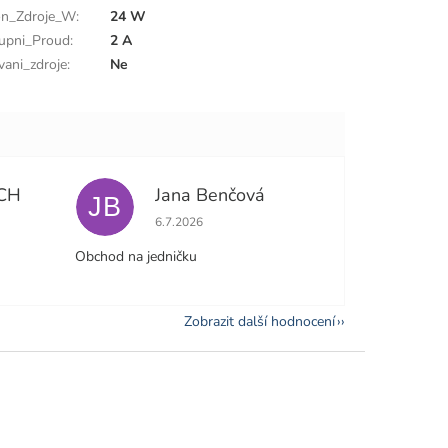
n_Zdroje_W
:
24 W
upni_Proud
:
2 A
vani_zdroje
:
Ne
CH
Jana Benčová
JB
e 5 z 5 hvězdiček.
Hodnocení obchodu je 5 z 5 hvězdiček.
6.7.2026
Obchod na jedničku
Zobrazit další hodnocení