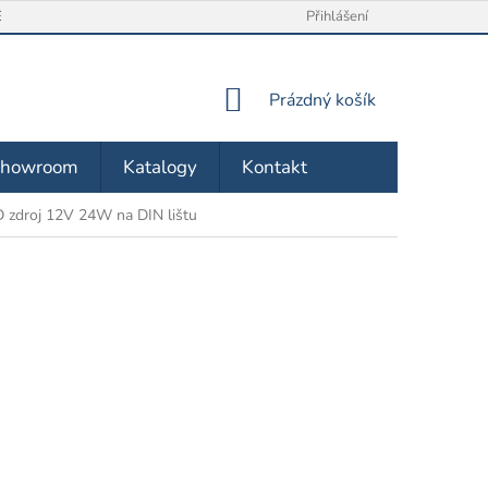
/ VRÁCENÍ ZBOŽÍ
O NÁS
OBCHODNÍ PODMÍNKY
Přihlášení
ZÁSA
NÁKUPNÍ
Prázdný košík
KOŠÍK
Showroom
Katalogy
Kontakt
 zdroj 12V 24W na DIN lištu