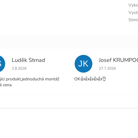
Vyko
Vyst
Stmi
Luděk Strnad
Josef KRUMPO
S
JK
Hodnocení obchodu je 5 z 5 hvězdiček.
Hodnocení obchodu j
2.8.2026
27.7.2026
jící produkt,jednoduchá montáž
OK👍👍👍👍👍👌
á cena.