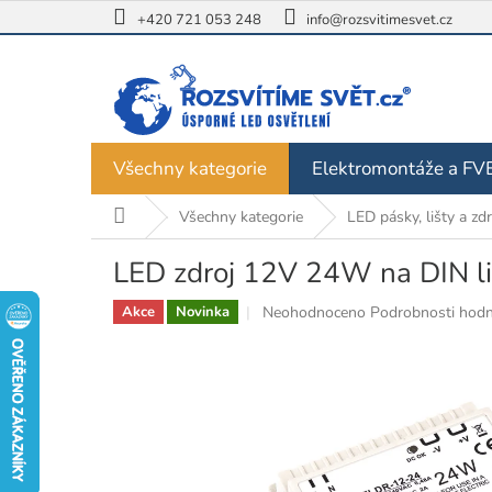
Přejít
+420 721 053 248
info@rozsvitimesvet.cz
na
obsah
Všechny kategorie
Elektromontáže a FV
Domů
Všechny kategorie
LED pásky, lišty a zdr
LED zdroj 12V 24W na DIN li
Průměrné
Neohodnoceno
Podrobnosti hodn
Akce
Novinka
hodnocení
produktu
je
0,0
z
5
hvězdiček.