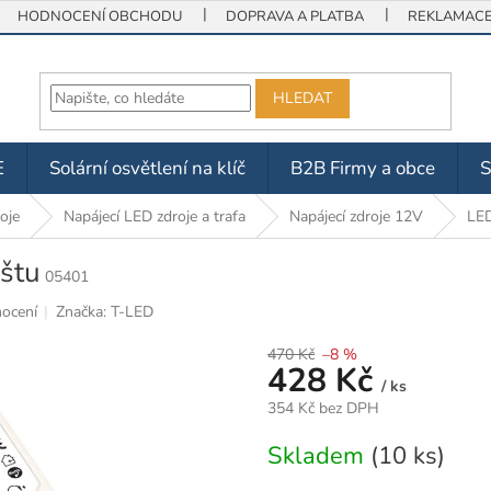
HODNOCENÍ OBCHODU
DOPRAVA A PLATBA
REKLAMACE 
HLEDAT
E
Solární osvětlení na klíč
B2B Firmy a obce
oje
Napájecí LED zdroje a trafa
Napájecí zdroje 12V
LED
štu
05401
ocení
Značka:
T-LED
470 Kč
–8 %
428 Kč
/ ks
354 Kč bez DPH
Měrná
Skladem
(10 ks)
cena: