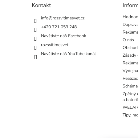
t
Kontakt
Infor
í
Hodnoc
info
@
rozsvitimesvet.cz
Doprava
+420 721 053 248
Reklama
Navštivte náš Facebook
O nás
rozsvitimesvet
Obchod
Navštivte náš YouTube kanál
Zásady 
Reklama
Výdejna
Realizac
Schéma
Zpětný o
a baterií
WELAIK 
Tipy, ra