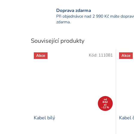
Doprava zdarma
Při objednávce nad 2 990 Kč máte doprav
zdarma.
Související produkty
Kód:
111081
Akce
Akce
od
8 Kč
až
–12 %
Kabel bílý
Kabel 