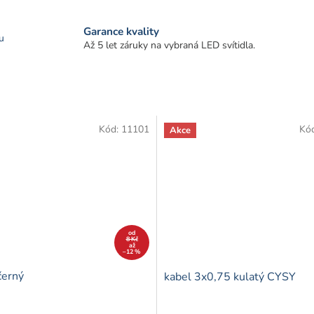
Garance kvality
u
Až 5 let záruky na vybraná LED svítidla.
Kód:
11101
Kó
Akce
od
8 Kč
až
–12 %
černý
kabel 3x0,75 kulatý CYSY