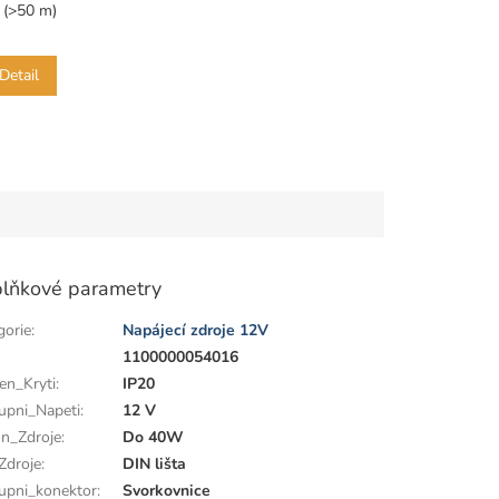
m
(>50 m)
Detail
lňkové parametry
gorie
:
Napájecí zdroje 12V
:
1100000054016
en_Kryti
:
IP20
upni_Napeti
:
12 V
n_Zdroje
:
Do 40W
Zdroje
:
DIN lišta
upni_konektor
:
Svorkovnice