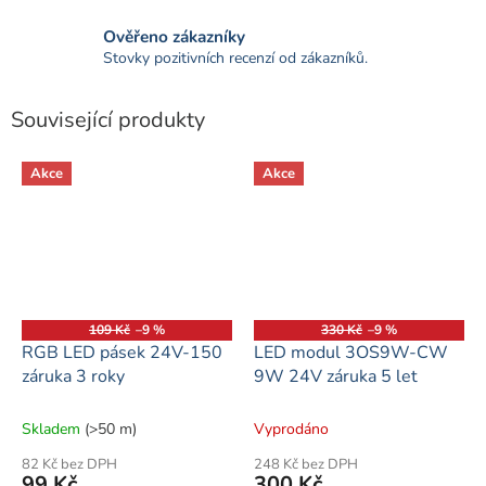
Ověřeno zákazníky
Stovky pozitivních recenzí od zákazníků.
Související produkty
Akce
Akce
109 Kč
–9 %
330 Kč
–9 %
RGB LED pásek 24V-150
LED modul 3OS9W-CW
záruka 3 roky
9W 24V záruka 5 let
Skladem
(>50 m)
Vyprodáno
82 Kč bez DPH
248 Kč bez DPH
99 Kč
300 Kč