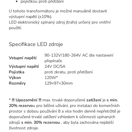
pojistkou proti přetížení
U tohoto transformátoru je možné manuálně dostavit
výstupní napětí (±10%).
LED elektronický spínaný zdroj (trafo) určený pro vnitřní
použití.
Specifikace LED zdroje
90-132V/180-264V AC dle nastavení
Vstupní napětí
přepínače
Výstupní napětí
24V DC/5A
Pojistka
proti zkratu, proti přetížení
Výkon
120W*
Rozměry
129×97×30mm
*
!!! Upozornění !!!
max. trvalé doporučené
zatížení
je
s min.
20% rezervo
u pro běžné užívání, pro instalaci do komerčních
prostor s dobou používání 8 a více hodin denně nepřetržitě je
doporučené trvalé zatížení vzhledem k účinnosti spínaných
zdrojů
s min. 30% rezervou
, aby byla zachována nejdelší
životnost zdroje.