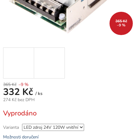
365 Kč
–9 %
365 Kč
–9 %
332 Kč
/ ks
274 Kč bez DPH
Měrná
Vyprodáno
cena:
Varianta
Možnosti doručení