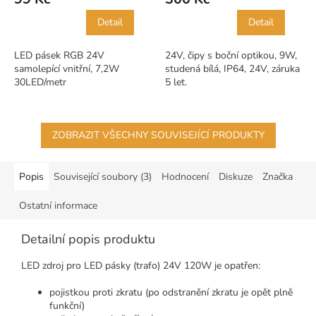
Detail
Detail
LED pásek RGB 24V
24V, čipy s boční optikou, 9W,
samolepící vnitřní, 7,2W
studená bílá, IP64, 24V, záruka
30LED/metr
5 let.
ZOBRAZIT VŠECHNY SOUVISEJÍCÍ PRODUKTY
Popis
Související soubory (3)
Hodnocení
Diskuze
Značka
Ostatní informace
Detailní popis produktu
LED zdroj pro LED pásky (trafo) 24V 120W je opatřen:
pojistkou proti zkratu (po odstranění zkratu je opět plně
funkční)