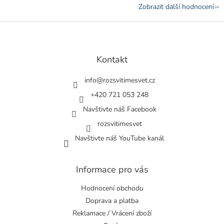
Zobrazit další hodnocení
Z
á
p
a
Kontakt
t
í
info
@
rozsvitimesvet.cz
+420 721 053 248
Navštivte náš Facebook
rozsvitimesvet
Navštivte náš YouTube kanál
Informace pro vás
Hodnocení obchodu
Doprava a platba
Reklamace / Vrácení zboží