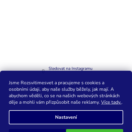
Sledovat na Instagramu
Jsme Rozsvitimesvet a pracujeme s cookies a
Kontaktujte nás
WELAIK-cesko.cz
osobními údaji, aby naše služby běžely, jak mají. A
abychom věděli, co se na našich webových stránkách
děje a mohli vám přizpůsobit naše reklamy.
Více tady.
.
Vytvořil Shoptet
Nastavení