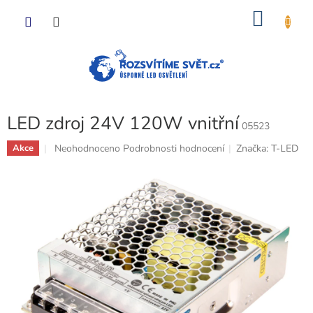
Přejít
NÁKU
na
obsah
KOŠÍK
LED zdroj 24V 120W vnitřní
05523
Průměrné
Neohodnoceno
Podrobnosti hodnocení
Značka:
T-LED
Akce
hodnocení
produktu
je
0,0
z
5
hvězdiček.