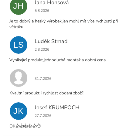
Jana Honsová
JH
Hodnocení obchodu je 5 z 5 hvězdiček.
5.8.2026
Je to dobrý a hezký výrobek,jen mohl mít více rychlosti při
větráku.
Luděk Strnad
LS
Hodnocení obchodu je 5 z 5 hvězdiček.
2.8.2026
Vynikající produkt,jednoduchá montáž a dobrá cena.
Hodnocení obchodu je 5 z 5 hvězdiček.
31.7.2026
Kvalitní produkt i rychlost dodání zboží!
Josef KRUMPOCH
JK
Hodnocení obchodu je 5 z 5 hvězdiček.
27.7.2026
OK👍👍👍👍👍👌