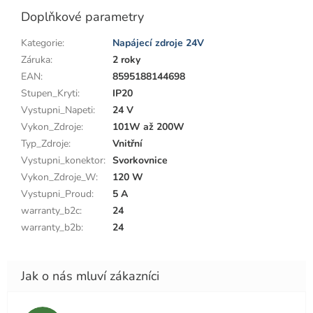
Doplňkové parametry
Kategorie
:
Napájecí zdroje 24V
Záruka
:
2 roky
EAN
:
8595188144698
Stupen_Kryti
:
IP20
Vystupni_Napeti
:
24 V
Vykon_Zdroje
:
101W až 200W
Typ_Zdroje
:
Vnitřní
Vystupni_konektor
:
Svorkovnice
Vykon_Zdroje_W
:
120 W
Vystupni_Proud
:
5 A
warranty_b2c
:
24
warranty_b2b
:
24