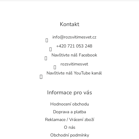
Z
á
p
a
Kontakt
t
í
info
@
rozsvitimesvet.cz
+420 721 053 248
Navštivte náš Facebook
rozsvitimesvet
Navštivte náš YouTube kanál
Informace pro vás
Hodnocení obchodu
Doprava a platba
Reklamace / Vrácení zboží
O nás
Obchodní podmínky