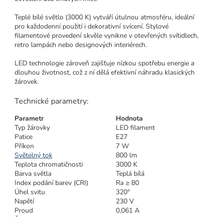
Teplé bílé světlo (3000 K) vytváří útulnou atmosféru, ideální
pro každodenní použití i dekorativní svícení. Stylové
filamentové provedení skvěle vynikne v otevřených svítidlech,
retro lampách nebo designových interiérech.
LED technologie zároveň zajišťuje nízkou spotřebu energie a
dlouhou životnost, což z ní dělá efektivní náhradu klasických
žárovek.
Technické parametry:
Parametr
Hodnota
Typ žárovky
LED filament
Patice
E27
Příkon
7 W
Světelný tok
800 lm
Teplota chromatičnosti
3000 K
Barva světla
Teplá bílá
Index podání barev (CRI)
Ra ≥ 80
Úhel svitu
320°
Napětí
230 V
Proud
0,061 A