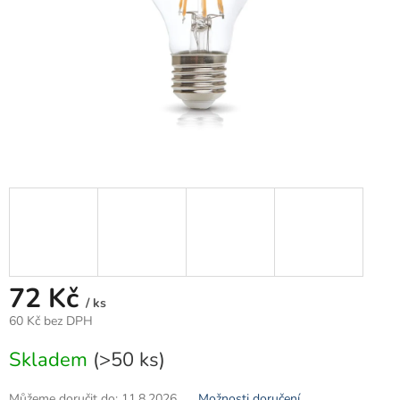
72 Kč
/ ks
60 Kč bez DPH
Měrná
Skladem
(>50 ks)
cena:
Můžeme doručit do:
11.8.2026
Možnosti doručení