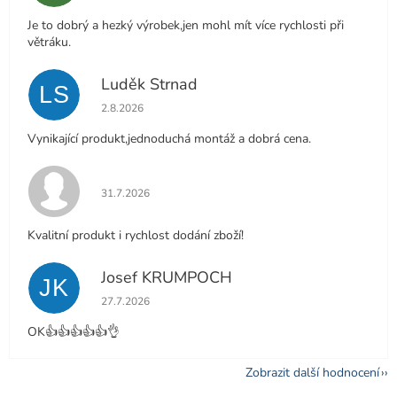
Je to dobrý a hezký výrobek,jen mohl mít více rychlosti při
větráku.
Luděk Strnad
LS
Hodnocení obchodu je 5 z 5 hvězdiček.
2.8.2026
Vynikající produkt,jednoduchá montáž a dobrá cena.
Hodnocení obchodu je 5 z 5 hvězdiček.
31.7.2026
Kvalitní produkt i rychlost dodání zboží!
Josef KRUMPOCH
JK
Hodnocení obchodu je 5 z 5 hvězdiček.
27.7.2026
OK👍👍👍👍👍👌
Zobrazit další hodnocení