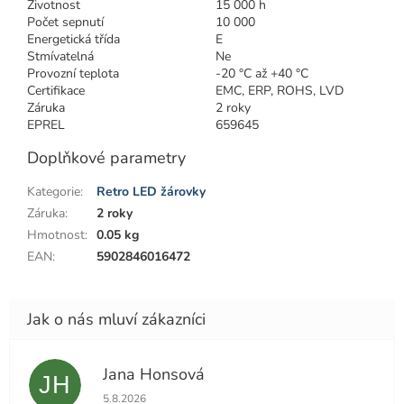
Životnost
15 000 h
Počet sepnutí
10 000
Energetická třída
E
Stmívatelná
Ne
Provozní teplota
-20 °C až +40 °C
Certifikace
EMC, ERP, ROHS, LVD
Záruka
2 roky
EPREL
659645
Doplňkové parametry
Kategorie
:
Retro LED žárovky
Záruka
:
2 roky
Hmotnost
:
0.05 kg
EAN
:
5902846016472
Jana Honsová
JH
Hodnocení obchodu je 5 z 5 hvězdiček.
5.8.2026