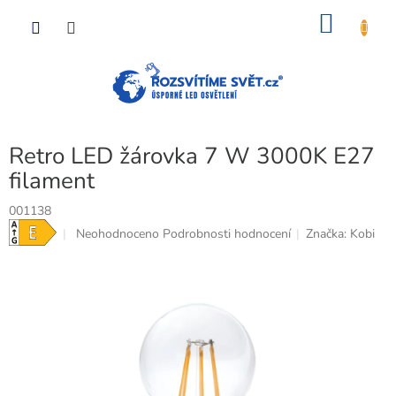
Přejít
NÁKU
na
obsah
KOŠÍK
Retro LED žárovka 7 W 3000K E27
filament
001138
Průměrné
Neohodnoceno
Podrobnosti hodnocení
Značka:
Kobi
hodnocení
produktu
je
0,0
z
5
hvězdiček.