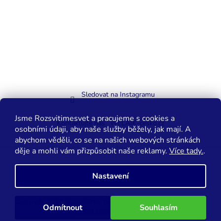
Sledovat na Instagramu
Jsme Rozsvitimesvet a pracujeme s cookies a
Kontaktujte nás
WELAIK-cesko.cz
osobními údaji, aby naše služby běžely, jak mají. A
abychom věděli, co se na našich webových stránkách
děje a mohli vám přizpůsobit naše reklamy.
Více tady.
.
Vytvořil Shoptet
Nastavení
Copyright 2026
Rozsvítíme svět.cz
. Všechna práva vyhrazena.
Odmítnout
Souhlasím
Upravit nastavení cookies