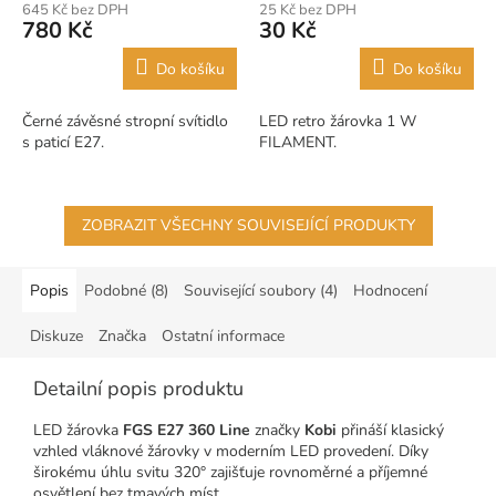
645 Kč bez DPH
25 Kč bez DPH
780 Kč
30 Kč
Do košíku
Do košíku
Černé závěsné stropní svítidlo
LED retro žárovka 1 W
s paticí E27.
FILAMENT.
ZOBRAZIT VŠECHNY SOUVISEJÍCÍ PRODUKTY
Popis
Podobné (8)
Související soubory (4)
Hodnocení
Diskuze
Značka
Ostatní informace
Detailní popis produktu
LED žárovka
FGS E27 360 Line
značky
Kobi
přináší klasický
vzhled vláknové žárovky v moderním LED provedení. Díky
širokému úhlu svitu 320° zajišťuje rovnoměrné a příjemné
osvětlení bez tmavých míst.