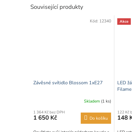
Související produkty
Kód:
12340
Akce
Závěsné svítidlo Blossom 1xE27
LED ž
Filamen
(2200
Skladem
(1 ks)
1 364 Kč bez DPH
122 Kč 
1 650 Kč
148 
Do košíku