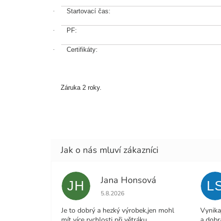
·
Startovací čas:
·
PF:
·
Certifikáty:
Záruka 2 roky.
Jana Honsová
JH
L
Hodnocení obchodu je 5 z 5 hvězdiček.
5.8.2026
Je to dobrý a hezký výrobek,jen mohl
Vynika
mít více rychlosti při větráku.
a dobr