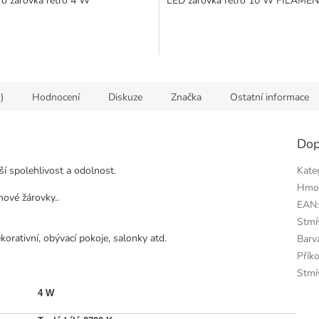
ro žárovka retro 4 W
LED žárovka retro 10 W FILAME
)
Hodnocení
Diskuze
Značka
Ostatní informace
Dop
ší spolehlivost a odolnost.
Kate
Hmo
nové žárovky..
EAN
Stmí
orativní, obývací pokoje, salonky atd.
Barv
Přík
Stmí
4 W