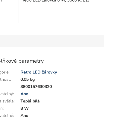
NT
Retro LED žárovka 6 W, 3000 K, E27
lňkové parametry
gorie
:
Retro LED žárovky
tnost
:
0.05 kg
:
3800157630320
vatelný
:
Ano
a světla
:
Teplá bílá
on
:
8 W
vatelné
:
Ano