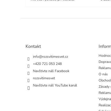
Z
á
p
a
t
Kontakt
Infor
í
Hodnoc
info
@
rozsvitimesvet.cz
Doprava
+420 721 053 248
Reklama
Navštivte náš Facebook
O nás
rozsvitimesvet
Obchod
Navštivte náš YouTube kanál
Zásady 
Reklama
Výdejna
Realizac