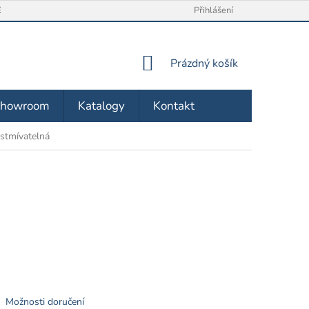
/ VRÁCENÍ ZBOŽÍ
O NÁS
OBCHODNÍ PODMÍNKY
Přihlášení
ZÁSA
NÁKUPNÍ
Prázdný košík
KOŠÍK
Showroom
Katalogy
Kontakt
 stmívatelná
Možnosti doručení