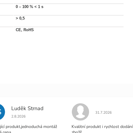
0 – 100 %
< 1 s
>
0,5
CE, RoHS
Luděk Strnad
S
Hodnocení obchodu j
31.7.2026
Hodnocení obchodu je 5 z 5 hvězdiček.
2.8.2026
jící produkt,jednoduchá montáž
Kvalitní produkt i rychlost dodání
á cena.
zboží!