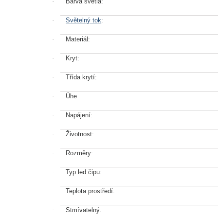
·
Barva světla:
·
Světelný tok
:
·
Materiál:
·
Kryt:
·
Třída krytí:
·
Úhe
·
Napájení:
·
Životnost:
·
Rozměry:
·
Typ led čipu:
·
Teplota prostředí:
·
Stmívatelný: