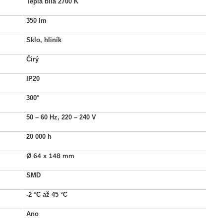
Teplá bílá 2700 K
350 lm
Sklo, hliník
Čirý
IP20
300°
50 – 60 Hz, 220 – 240 V
20 000 h
Ø 64 x 148 mm
SMD
-2 °C až 45 °C
Ano