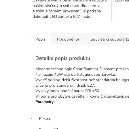
Osvětlete svůj interiér nádechem kouzla s
LED ret
naším závěsným svítidlem Blossom ve
zlatém a černém provedení. Je potřeba
dokoupit LED žárovku E27 - zde.
Popis
Podobné (6)
Související soubory (1
Detailní popis produktu
Moderní technologie Clear filament Filament pro lep
Nahrazuje 45W starou halogenovou žárovku.
Vydrží hodiny, delší životnost než standardní haloge
Určeno pro standardní držák E27.
Vysoký index podání barev CRI >80.
Vhodné pro obytné osvětlení, komerční osvětlení, dek
Parametry:
·
Příkon: