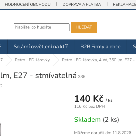
HODNOCENÍ OBCHODU
DOPRAVA A PLATBA
REKLAMACE 
HLEDAT
E
Solární osvětlení na klíč
B2B Firmy a obce
27
Retro LED žárovky
Retro LED žárovka, 4 W, 350 lm, E27 -
lm, E27 - stmívatelná
336
C
140 Kč
/ ks
116 Kč bez DPH
Měrná
Skladem
(2 ks)
cena:
Můžeme doručit do:
11.8.2026