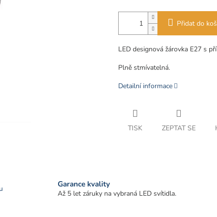
Přidat do koš
LED designová žárovka E27 s př
Plně stmívatelná.
Detailní informace
TISK
ZEPTAT SE
Garance kvality
u
Až 5 let záruky na vybraná LED svítidla.