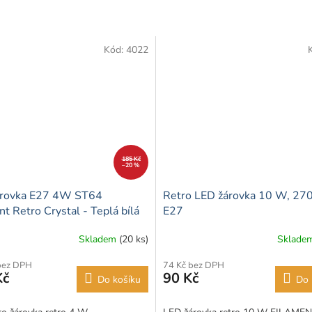
Kód:
4022
185 Kč
–20 %
árovka E27 4W ST64
Retro LED žárovka 10 W, 270
t Retro Crystal - Teplá bílá
E27
K)
Skladem
(20 ks)
Sklade
bez DPH
74 Kč bez DPH
Kč
90 Kč
Do košíku
Do 