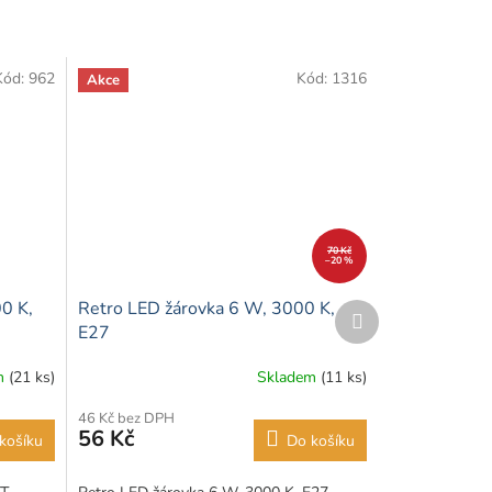
Kód:
962
Kód:
1316
Akce
70 Kč
–20 %
0 K,
Retro LED žárovka 6 W, 3000 K,
Další
produkt
E27
m
(21 ks)
Skladem
(11 ks)
46 Kč bez DPH
56 Kč
košíku
Do košíku