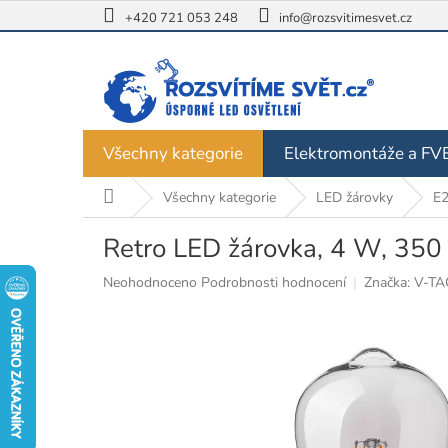
Přejít
+420 721 053 248
info@rozsvitimesvet.cz
na
obsah
Všechny kategorie
Elektromontáže a FV
Domů
Všechny kategorie
LED žárovky
E
Retro LED žárovka, 4 W, 350 
Průměrné
Neohodnoceno
Podrobnosti hodnocení
Značka:
V-TA
hodnocení
produktu
je
0,0
z
5
hvězdiček.