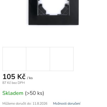
105 Kč
/ ks
87 Kč bez DPH
Měrná
Skladem
(>50 ks)
cena:
Můžeme doručit do:
11.8.2026
Možnosti doručení