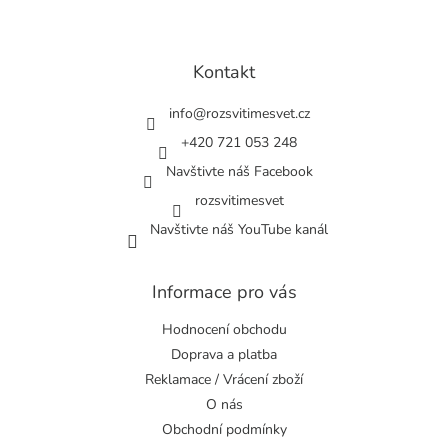
Z
á
p
a
Kontakt
t
í
info
@
rozsvitimesvet.cz
+420 721 053 248
Navštivte náš Facebook
rozsvitimesvet
Navštivte náš YouTube kanál
Informace pro vás
Hodnocení obchodu
Doprava a platba
Reklamace / Vrácení zboží
O nás
Obchodní podmínky