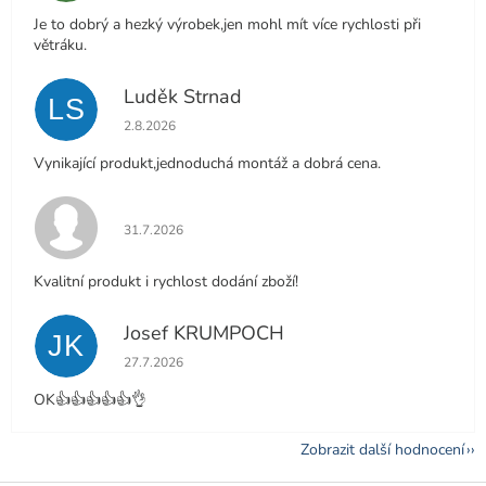
Je to dobrý a hezký výrobek,jen mohl mít více rychlosti při
větráku.
Luděk Strnad
LS
Hodnocení obchodu je 5 z 5 hvězdiček.
2.8.2026
Vynikající produkt,jednoduchá montáž a dobrá cena.
Hodnocení obchodu je 5 z 5 hvězdiček.
31.7.2026
Kvalitní produkt i rychlost dodání zboží!
Josef KRUMPOCH
JK
Hodnocení obchodu je 5 z 5 hvězdiček.
27.7.2026
OK👍👍👍👍👍👌
Zobrazit další hodnocení