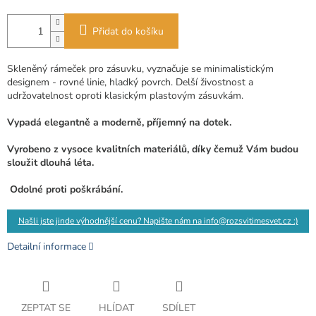
Přidat do košíku
Skleněný rámeček pro zásuvku, vyznačuje se minimalistickým
designem - rovné linie, hladký povrch. Delší živostnost a
udržovatelnost oproti klasickým plastovým zásuvkám.
Vypadá elegantně a moderně, příjemný na dotek.
Vyrobeno z vysoce kvalitních materiálů, díky čemuž Vám budou
sloužit dlouhá léta.
Odolné proti poškrábání.
Našli jste jinde výhodnější cenu? Napište nám na info@rozsvitimesvet.cz :)
Detailní informace
ZEPTAT SE
HLÍDAT
SDÍLET