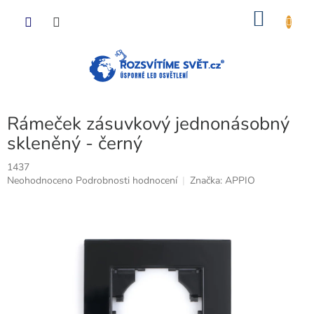
Přejít
NÁKU
na
obsah
KOŠÍK
Rámeček zásuvkový jednonásobný
skleněný - černý
1437
Průměrné
Neohodnoceno
Podrobnosti hodnocení
Značka:
APPIO
hodnocení
produktu
je
0,0
z
5
hvězdiček.