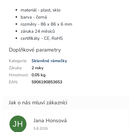
materiál - plast, sklo
barva - černá
rozměry - 86 x 86 x 6 mm
záruka 24 měsíců
certifikáty - CE, RoHS
Doplňkové parametry
Kategorie
:
Skleněné rámečky
Záruka
:
2 roky
Hmotnost
:
0.05 kg
EAN
:
5906190853653
Jana Honsová
JH
Hodnocení obchodu je 5 z 5 hvězdiček.
5.8.2026