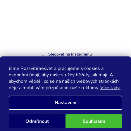
Sledovat na Instagramu
Jsme Rozsvitimesvet a pracujeme s cookies a
Kontaktujte nás
WELAIK-cesko.cz
osobními údaji, aby naše služby běžely, jak mají. A
abychom věděli, co se na našich webových stránkách
děje a mohli vám přizpůsobit naše reklamy.
Více tady.
.
Vytvořil Shoptet
Nastavení
Copyright 2026
Rozsvítíme svět.cz
. Všechna práva vyhrazena.
Odmítnout
Souhlasím
Upravit nastavení cookies