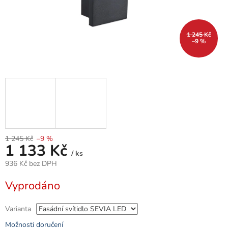
1 245 Kč
–9 %
1 245 Kč
–9 %
1 133 Kč
/ ks
936 Kč bez DPH
Měrná
Vyprodáno
cena:
Varianta
Možnosti doručení