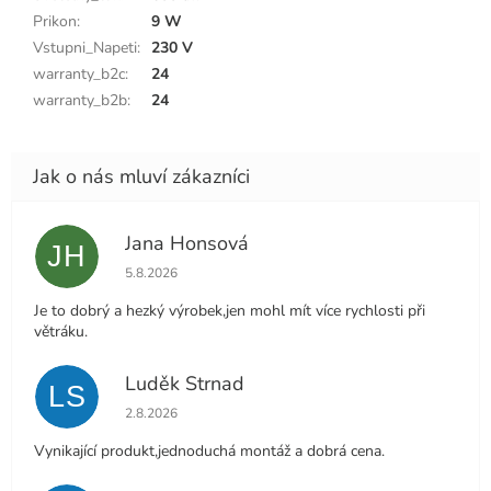
Prikon
:
9 W
Vstupni_Napeti
:
230 V
warranty_b2c
:
24
warranty_b2b
:
24
Jana Honsová
JH
Hodnocení obchodu je 5 z 5 hvězdiček.
5.8.2026
Je to dobrý a hezký výrobek,jen mohl mít více rychlosti při
větráku.
Luděk Strnad
LS
Hodnocení obchodu je 5 z 5 hvězdiček.
2.8.2026
Vynikající produkt,jednoduchá montáž a dobrá cena.