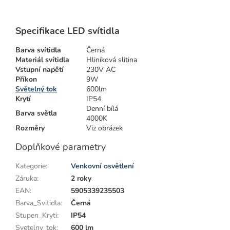
Specifikace LED svítidla
Barva svítidla
Černá
Materiál svítidla
Hliníková slitina
Vstupní napětí
230V AC
Příkon
9W
Světelný tok
600lm
Krytí
IP54
Denní bílá
Barva světla
4000K
Rozměry
Viz obrázek
Doplňkové parametry
Kategorie
:
Venkovní osvětlení
Záruka
:
2 roky
EAN
:
5905339235503
Barva_Svitidla
:
Černá
Stupen_Kryti
:
IP54
Svetelny_tok
:
600 lm