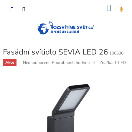
Přejít
NÁKU
na
obsah
KOŠÍK
Fasádní svítidlo SEVIA LED 26
106630
Průměrné
Neohodnoceno
Podrobnosti hodnocení
Značka:
T-LED
Akce
hodnocení
produktu
je
0,0
z
5
hvězdiček.