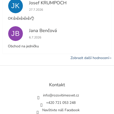
Josef KRUMPOCH
JK
Hodnocení obchodu je 5 z 5 hvězdiček.
27.7.2026
OK👍👍👍👍👍👌
Jana Benčová
JB
Hodnocení obchodu je 5 z 5 hvězdiček.
6.7.2026
Obchod na jedničku
Zobrazit další hodnocení
Z
á
p
a
Kontakt
t
í
info
@
rozsvitimesvet.cz
+420 721 053 248
Navštivte náš Facebook