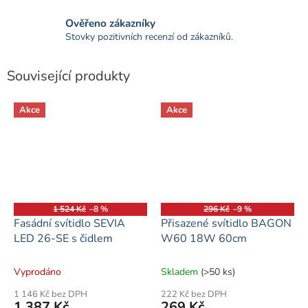
Ověřeno zákazníky
Stovky pozitivních recenzí od zákazníků.
Související produkty
Akce
Akce
1 524 Kč
–8 %
296 Kč
–9 %
Fasádní svítidlo SEVIA
Přisazené svítidlo BAGON
LED 26-SE s čidlem
W60 18W 60cm
Vyprodáno
Skladem
(>50 ks)
1 146 Kč bez DPH
222 Kč bez DPH
1 387 Kč
269 Kč