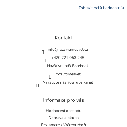
Zobrazit další hodnocení
Z
á
p
a
Kontakt
t
í
info
@
rozsvitimesvet.cz
+420 721 053 248
Navštivte náš Facebook
rozsvitimesvet
Navštivte náš YouTube kanál
Informace pro vás
Hodnocení obchodu
Doprava a platba
Reklamace / Vrácení zboží