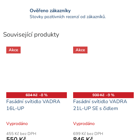
Ověřeno zákazníky
Stovky pozitivních recenzí od zákazníků.
Související produkty
Akce
Akce
604 Kč
–8 %
930 Kč
–9 %
Fasádní svítidlo VADRA
Fasádní svítidlo VADRA
16L-UP
21L-UP SE s čidlem
Vyprodáno
Vyprodáno
455 Kč bez DPH
699 Kč bez DPH
550 Kč
846 Kč