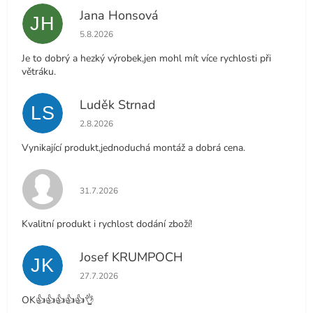
Jana Honsová
JH
Hodnocení obchodu je 5 z 5 hvězdiček.
5.8.2026
Je to dobrý a hezký výrobek,jen mohl mít více rychlosti při
větráku.
Luděk Strnad
LS
Hodnocení obchodu je 5 z 5 hvězdiček.
2.8.2026
Vynikající produkt,jednoduchá montáž a dobrá cena.
Hodnocení obchodu je 5 z 5 hvězdiček.
31.7.2026
Kvalitní produkt i rychlost dodání zboží!
Josef KRUMPOCH
JK
Hodnocení obchodu je 5 z 5 hvězdiček.
27.7.2026
OK👍👍👍👍👍👌