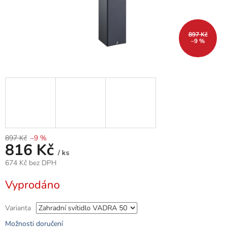
897 Kč
–9 %
897 Kč
–9 %
816 Kč
/ ks
674 Kč bez DPH
Měrná
Vyprodáno
cena:
Varianta
Možnosti doručení