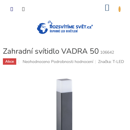
Přejít
NÁKU
na
obsah
KOŠÍK
Zahradní svítidlo VADRA 50
106642
Průměrné
Neohodnoceno
Podrobnosti hodnocení
Značka:
T-LED
Akce
hodnocení
produktu
je
0,0
z
5
hvězdiček.