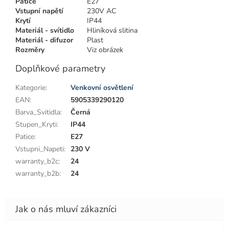
Patice
E27
Vstupní napětí
230V AC
Krytí
IP44
Materiál - svítidlo
Hliníková slitina
Materiál - difuzor
Plast
Rozměry
Viz obrázek
Doplňkové parametry
Kategorie
:
Venkovní osvětlení
EAN
:
5905339290120
Barva_Svitidla
:
Černá
Stupen_Kryti
:
IP44
Patice
:
E27
Vstupni_Napeti
:
230 V
warranty_b2c
:
24
warranty_b2b
:
24