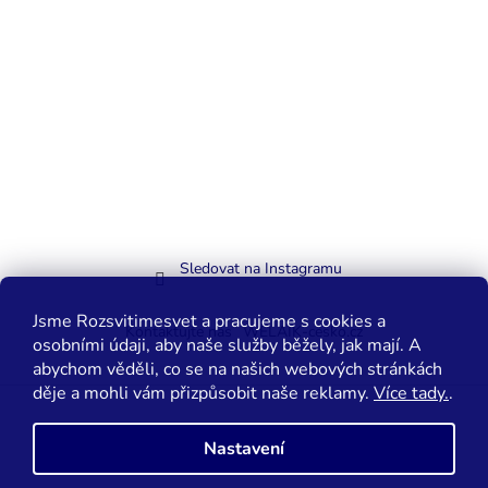
Sledovat na Instagramu
Jsme Rozsvitimesvet a pracujeme s cookies a
Kontaktujte nás
WELAIK-cesko.cz
osobními údaji, aby naše služby běžely, jak mají. A
abychom věděli, co se na našich webových stránkách
děje a mohli vám přizpůsobit naše reklamy.
Více tady.
.
Vytvořil Shoptet
Nastavení