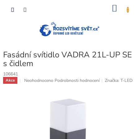
Přejít
NÁKU
na
obsah
KOŠÍK
Fasádní svítidlo VADRA 21L-UP SE
s čidlem
106641
Průměrné
Neohodnoceno
Podrobnosti hodnocení
Značka:
T-LED
Akce
hodnocení
produktu
je
0,0
z
5
hvězdiček.