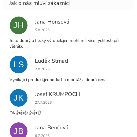
Jana Honsová
JH
Hodnocení obchodu je 5 z 5 hvězdiček.
5.8.2026
Je to dobrý a hezký výrobek,jen mohl mít více rychlosti při
větráku.
Luděk Strnad
LS
Hodnocení obchodu je 5 z 5 hvězdiček.
2.8.2026
Vynikající produkt,jednoduchá montáž a dobrá cena.
Josef KRUMPOCH
JK
Hodnocení obchodu je 5 z 5 hvězdiček.
27.7.2026
OK👍👍👍👍👍👌
Jana Benčová
JB
Hodnocení obchodu je 5 z 5 hvězdiček.
6.7.2026