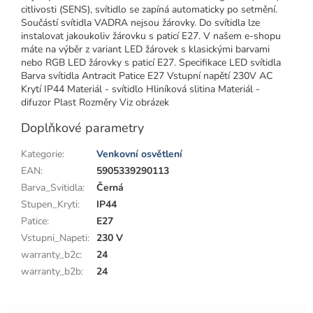
citlivosti (SENS), svítidlo se zapíná automaticky po setmění.
Součástí svítidla VADRA nejsou žárovky. Do svítidla lze
instalovat jakoukoliv žárovku s paticí E27. V našem e-shopu
máte na výběr z variant LED žárovek s klasickými barvami
nebo RGB LED žárovky s paticí E27. Specifikace LED svítidla
Barva svítidla Antracit Patice E27 Vstupní napětí 230V AC
Krytí IP44 Materiál - svítidlo Hliníková slitina Materiál -
difuzor Plast Rozměry Viz obrázek
Doplňkové parametry
Kategorie
:
Venkovní osvětlení
EAN
:
5905339290113
Barva_Svitidla
:
Černá
Stupen_Kryti
:
IP44
Patice
:
E27
Vstupni_Napeti
:
230 V
warranty_b2c
:
24
warranty_b2b
:
24