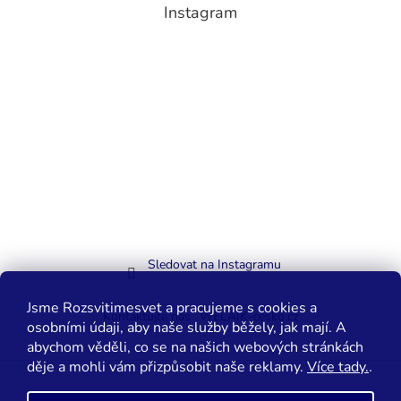
Instagram
Sledovat na Instagramu
Jsme Rozsvitimesvet a pracujeme s cookies a
Kontaktujte nás
WELAIK-cesko.cz
osobními údaji, aby naše služby běžely, jak mají. A
abychom věděli, co se na našich webových stránkách
děje a mohli vám přizpůsobit naše reklamy.
Více tady.
.