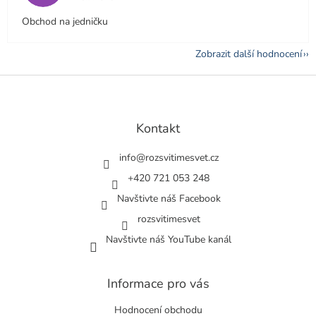
Obchod na jedničku
Zobrazit další hodnocení
Z
á
p
a
Kontakt
t
í
info
@
rozsvitimesvet.cz
+420 721 053 248
Navštivte náš Facebook
rozsvitimesvet
Navštivte náš YouTube kanál
Informace pro vás
Hodnocení obchodu