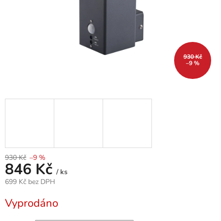
930 Kč
–9 %
930 Kč
–9 %
846 Kč
/ ks
699 Kč bez DPH
Měrná
Vyprodáno
cena: