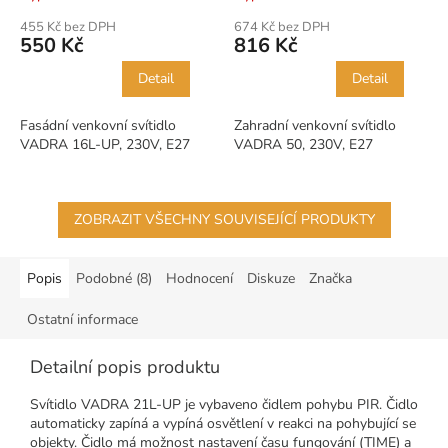
455 Kč bez DPH
674 Kč bez DPH
550 Kč
816 Kč
Detail
Detail
Fasádní venkovní svítidlo
Zahradní venkovní svítidlo
VADRA 16L-UP, 230V, E27
VADRA 50, 230V, E27
ZOBRAZIT VŠECHNY SOUVISEJÍCÍ PRODUKTY
Popis
Podobné (8)
Hodnocení
Diskuze
Značka
Ostatní informace
Detailní popis produktu
Svítidlo VADRA 21L-UP je vybaveno čidlem pohybu PIR. Čidlo
automaticky zapíná a vypíná osvětlení v reakci na pohybující se
objekty. Čidlo má možnost nastavení času fungování (TIME) a