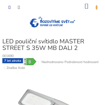
Přejít
NÁKU
na
obsah
KOŠÍK
LED pouliční svítidlo MASTER
STREET S 35W MB DALI 2
001690
7 let záruka
Průměrné
Neohodnoceno
Podrobnosti hodnocení
hodnocení
Značka:
Kobi
produktu
je
0,0
z
5
hvězdiček.