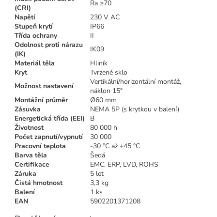
Ra ≥70
(CRI)
Napětí
230 V AC
Stupeň krytí
IP66
Třída ochrany
II
Odolnost proti nárazu
IK09
(IK)
Materiál těla
Hliník
Kryt
Tvrzené sklo
Vertikální/horizontální montáž,
Možnost nastavení
náklon 15°
Montážní průměr
Ø60 mm
Zásuvka
NEMA 5P (s krytkou v balení)
Energetická třída (EEI)
B
Životnost
80 000 h
Počet zapnutí/vypnutí
30 000
Pracovní teplota
-30 °C až +45 °C
Barva těla
Šedá
Certifikace
EMC, ERP, LVD, ROHS
Záruka
5 let
Čistá hmotnost
3,3 kg
Balení
1 ks
EAN
5902201371208