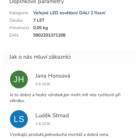
Doplňkové parametry
Kategorie
:
Veřejné LED osvětlení DALI 2 řízení
Záruka
:
7 LET
Hmotnost
:
0.05 kg
EAN
:
5902201371208
Jana Honsová
JH
Hodnocení obchodu je 5 z 5 hvězdiček.
5.8.2026
Je to dobrý a hezký výrobek,jen mohl mít více rychlosti při
větráku.
Luděk Strnad
LS
Hodnocení obchodu je 5 z 5 hvězdiček.
2.8.2026
Vynikající produkt,jednoduchá montáž a dobrá cena.