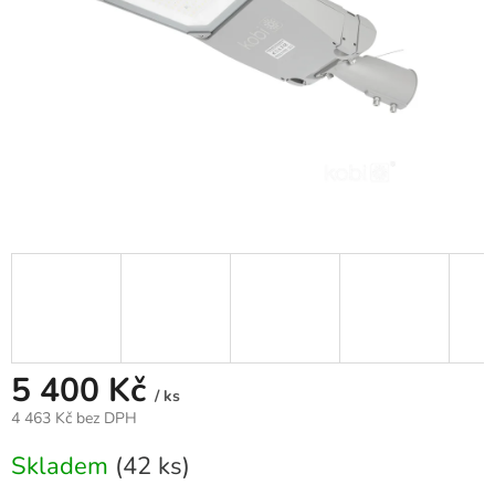
5 400 Kč
/ ks
4 463 Kč bez DPH
Měrná
Skladem
(42 ks)
cena: