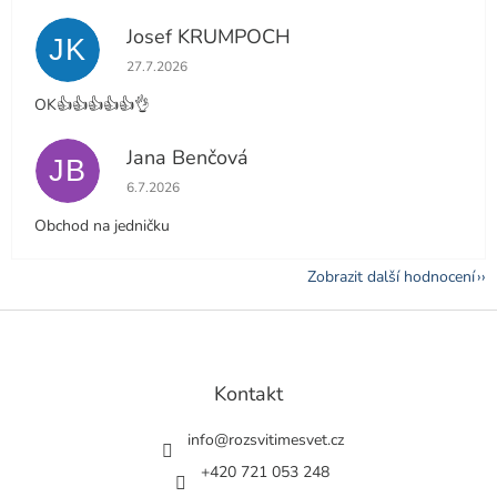
Josef KRUMPOCH
JK
Hodnocení obchodu je 5 z 5 hvězdiček.
27.7.2026
OK👍👍👍👍👍👌
Jana Benčová
JB
Hodnocení obchodu je 5 z 5 hvězdiček.
6.7.2026
Obchod na jedničku
Zobrazit další hodnocení
Z
á
p
a
Kontakt
t
í
info
@
rozsvitimesvet.cz
+420 721 053 248