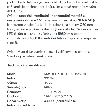
podmínkách. Tělo je vyrobeno z hliníku a kryt z tvrzeného skla,
což zaručuje odolnost proti nárazům a povětrnostním vlivům
(IK09, IP66).
Svítidlo umožňuje
vertikální i horizontální montáž
a
nastavení sklonu o 15°
. Je vybaveno
zásuvkou NEMA 5P
(s
koncovkou v balení) a lze jej instalovat na sloupy Ø60 mm.
Na vyžádání je možné
nastavit výkon svítidla
. Díky moderním
LED čipům poskytuje
světelný tok
5950 lm
s teplotou
chromatičnosti
4000 K (neutrální bílá)
a úsporou energie ve
třídě
B
.
Světelný zdroj lze vyměnit pouze kvalifikovanou osobou.
Výrobce poskytuje
záruku 5 let
.
Technická specifikace:
Model
MASTER STREET S 35W MB
Index
001690
Výkon
35 W
Světelný tok
5950 lm
Účinnost
~170 lm/W
Úhel svitu
155° × 80° (ROAD)
Barva světla
4000 K (neutrální bílá)
Index podání barev