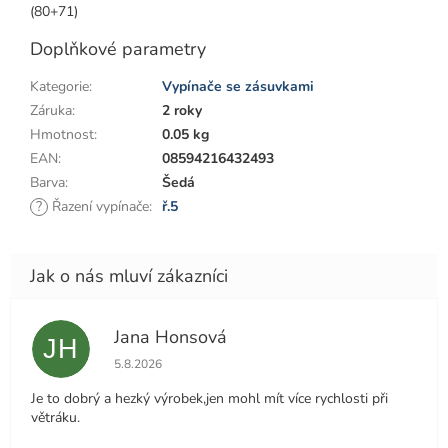
(80+71)
Doplňkové parametry
Kategorie
:
Vypínače se zásuvkami
Záruka
:
2 roky
Hmotnost
:
0.05 kg
EAN
:
08594216432493
Barva
:
Šedá
?
Řazení vypínače
:
ř.5
Jana Honsová
JH
Hodnocení obchodu je 5 z 5 hvězdiček.
5.8.2026
Je to dobrý a hezký výrobek,jen mohl mít více rychlosti při
větráku.