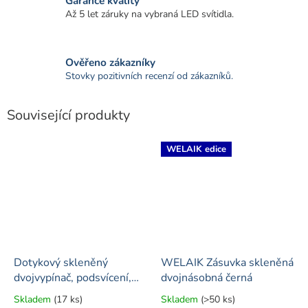
Garance kvality
Až 5 let záruky na vybraná LED svítidla.
Ověřeno zákazníky
Stovky pozitivních recenzí od zákazníků.
Související produkty
WELAIK edice
Dotykový skleněný
WELAIK Zásuvka skleněná
dvojvypínač, podsvícení,
dvojnásobná černá
černý - č. 5
Skladem
(17 ks)
Skladem
(>50 ks)
Průměrné
Průměrné