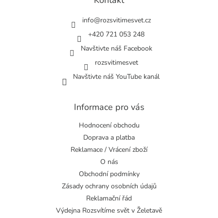
t
í
info
@
rozsvitimesvet.cz
+420 721 053 248
Navštivte náš Facebook
rozsvitimesvet
Navštivte náš YouTube kanál
Informace pro vás
Hodnocení obchodu
Doprava a platba
Reklamace / Vrácení zboží
O nás
Obchodní podmínky
Zásady ochrany osobních údajů
Reklamační řád
Výdejna Rozsvítíme svět v Želetavě