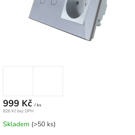
999 Kč
/ ks
826 Kč bez DPH
Měrná
Skladem
(>50 ks)
cena: