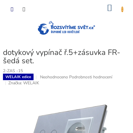
Přejít
NÁKU
na
obsah
KOŠÍK
dotykový vypínač ř.5+zásuvka FR-
šedá set.
2-ZAS -15
Průměrné
Neohodnoceno
Podrobnosti hodnocení
WELAIK edice
hodnocení
Značka:
WELAIK
produktu
je
0,0
z
5
hvězdiček.