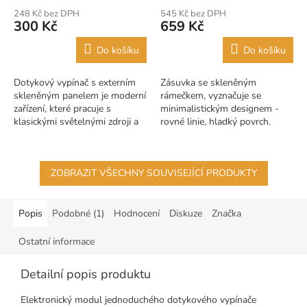
hodnocení
hodnocení
248 Kč bez DPH
545 Kč bez DPH
produktu
produktu
300 Kč
659 Kč
je
je
5,0
5,0
Do košíku
Do košíku
z
z
5
5
Dotykový vypínač s externím
Zásuvka se skleněným
hvězdiček.
hvězdiček.
skleněným panelem je moderní
rámečkem, vyznačuje se
zařízení, které pracuje s
minimalistickým designem -
klasickými světelnými zdroji a
rovné linie, hladký povrch.
LED diodami. Spínač má přední
Delší živostnost a
panel vyrobený ze skla, což...
udržovatelnost oproti
klasickým plastovým
ZOBRAZIT VŠECHNY SOUVISEJÍCÍ PRODUKTY
zásuvkám.
Popis
Podobné (1)
Hodnocení
Diskuze
Značka
Ostatní informace
Detailní popis produktu
Elektronický modul jednoduchého dotykového vypínače