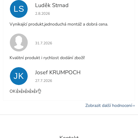
Luděk Strnad
LS
Hodnocení obchodu je 5 z 5 hvězdiček.
2.8.2026
Vynikající produkt,jednoduchá montáž a dobrá cena.
Hodnocení obchodu je 5 z 5 hvězdiček.
31.7.2026
Kvalitní produkt i rychlost dodání zboží!
Josef KRUMPOCH
JK
Hodnocení obchodu je 5 z 5 hvězdiček.
27.7.2026
OK👍👍👍👍👍👌
Zobrazit další hodnocení
Z
á
p
a
Kontakt