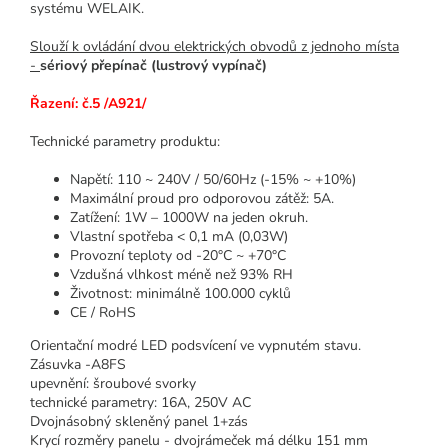
systému WELAIK.
Slouží k ovládání dvou elektrických obvodů z jednoho místa
-
sériový přepínač (lustrový vypínač)
Řazení: č.5 /A921/
Technické parametry produktu:
Napětí: 110 ~ 240V / 50/60Hz (-15% ~ +10%)
Maximální proud pro odporovou zátěž: 5A.
Zatížení: 1W – 1000W na jeden okruh.
Vlastní spotřeba < 0,1 mA (0,03W)
Provozní teploty od -20°C ~ +70°C
Vzdušná vlhkost méně než 93% RH
Životnost: minimálně 100.000 cyklů
CE / RoHS
Orientační modré LED podsvícení ve vypnutém stavu.
Zásuvka -A8FS
upevnění: šroubové svorky
technické parametry: 16A, 250V AC
Dvojnásobný skleněný panel 1+zás
Krycí rozměry panelu - dvojrámeček má délku 151 mm