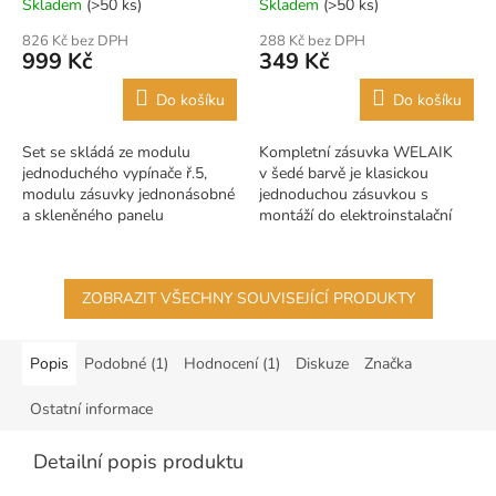
Skladem
(>50 ks)
Skladem
(>50 ks)
826 Kč bez DPH
288 Kč bez DPH
999 Kč
349 Kč
Do košíku
Do košíku
Set se skládá ze modulu
Kompletní zásuvka WELAIK
jednoduchého vypínače ř.5,
v šedé barvě je klasickou
modulu zásuvky jednonásobné
jednoduchou zásuvkou s
a skleněného panelu
montáží do elektroinstalační
A2928W1- šedá barva
krabice 68.
ZOBRAZIT VŠECHNY SOUVISEJÍCÍ PRODUKTY
Popis
Podobné (1)
Hodnocení (1)
Diskuze
Značka
Ostatní informace
Detailní popis produktu