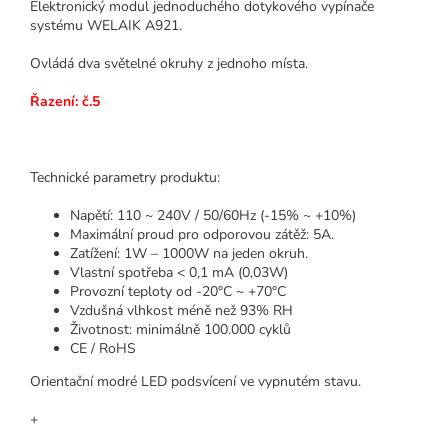
Elektronický modul jednoduchého dotykového vypínače
systému WELAIK A921.
Ovládá dva světelné okruhy z jednoho místa.
Řazení: č.5
Technické parametry produktu:
Napětí: 110 ~ 240V / 50/60Hz (-15% ~ +10%)
Maximální proud pro odporovou zátěž: 5A.
Zatížení: 1W – 1000W na jeden okruh.
Vlastní spotřeba < 0,1 mA (0,03W)
Provozní teploty od -20°C ~ +70°C
Vzdušná vlhkost méně než 93% RH
Životnost: minimálně 100.000 cyklů
CE / RoHS
Orientační modré LED podsvícení ve vypnutém stavu.
+