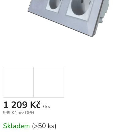
1 209 Kč
/ ks
999 Kč bez DPH
Měrná
Skladem
(>50 ks)
cena: