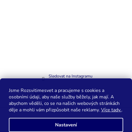
Sledovat na Instagramu
Jsme Rozsvitimesvet a pracujeme s cookies a
Kontaktujte nás
WELAIK-cesko.cz
osobními údaji, aby naše služby běžely, jak mají. A
abychom věděli, co se na našich webových stránkách
děje a mohli vám přizpůsobit naše reklamy.
Více tady.
.
Vytvořil Shoptet
Nastavení