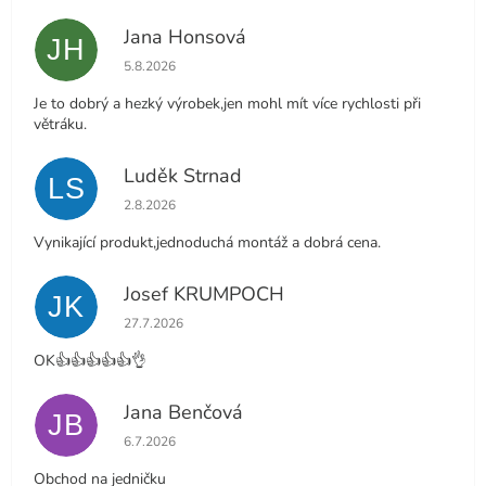
Jana Honsová
JH
Hodnocení obchodu je 5 z 5 hvězdiček.
5.8.2026
Je to dobrý a hezký výrobek,jen mohl mít více rychlosti při
větráku.
Luděk Strnad
LS
Hodnocení obchodu je 5 z 5 hvězdiček.
2.8.2026
Vynikající produkt,jednoduchá montáž a dobrá cena.
Josef KRUMPOCH
JK
Hodnocení obchodu je 5 z 5 hvězdiček.
27.7.2026
OK👍👍👍👍👍👌
Jana Benčová
JB
Hodnocení obchodu je 5 z 5 hvězdiček.
6.7.2026
Obchod na jedničku