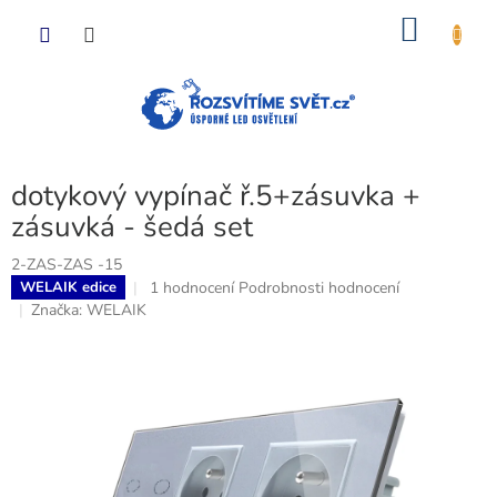
Přejít
NÁKU
na
obsah
KOŠÍK
dotykový vypínač ř.5+zásuvka +
zásuvká - šedá set
2-ZAS-ZAS -15
Průměrné
1 hodnocení
Podrobnosti hodnocení
WELAIK edice
hodnocení
Značka:
WELAIK
produktu
je
5,0
z
5
hvězdiček.