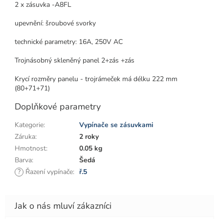
2 x zásuvka -A8FL
upevnění: šroubové svorky
technické parametry: 16A, 250V AC
Trojnásobný skleněný panel 2+zás +zás
Krycí rozměry panelu - trojrámeček má délku 222 mm
(80+71+71)
Doplňkové parametry
Kategorie
:
Vypínače se zásuvkami
Záruka
:
2 roky
Hmotnost
:
0.05 kg
Barva
:
Šedá
?
Řazení vypínače
:
ř.5