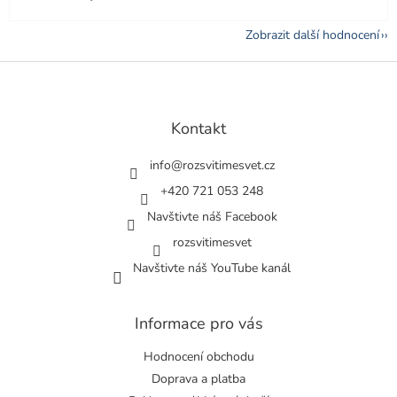
Zobrazit další hodnocení
Z
á
p
a
Kontakt
t
í
info
@
rozsvitimesvet.cz
+420 721 053 248
Navštivte náš Facebook
rozsvitimesvet
Navštivte náš YouTube kanál
Informace pro vás
Hodnocení obchodu
Doprava a platba