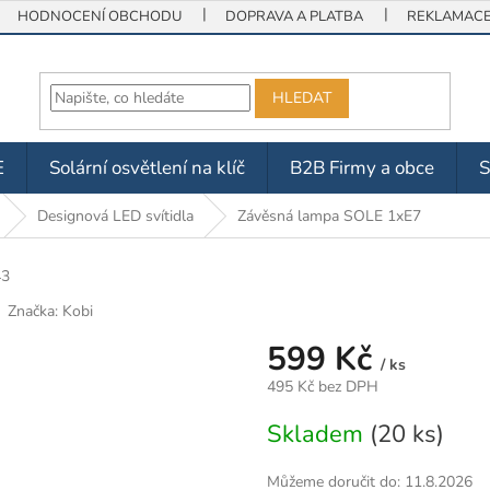
HODNOCENÍ OBCHODU
DOPRAVA A PLATBA
REKLAMACE 
HLEDAT
E
Solární osvětlení na klíč
B2B Firmy a obce
Designová LED svítidla
Závěsná lampa SOLE 1xE7
43
Značka:
Kobi
599 Kč
/ ks
495 Kč bez DPH
Měrná
Skladem
(20 ks)
cena:
Můžeme doručit do:
11.8.2026