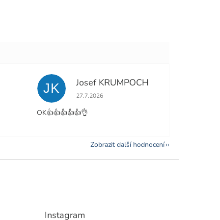
Josef KRUMPOCH
JK
e 5 z 5 hvězdiček.
Hodnocení obchodu je 5 z 5 hvězdiček.
27.7.2026
OK👍👍👍👍👍👌
Zobrazit další hodnocení
Instagram