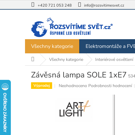
Přejít
+420 721 053 248
info@rozsvitimesvet.cz
na
obsah
Všechny kategorie
Elektromontáže a FV
Domů
Všechny kategorie
Interiérové osvětlení
Závěsná lampa SOLE 1xE7
53
Průměrné
Neohodnoceno
Podrobnosti hodnocení
Výprodej
hodnocení
produktu
je
0,0
z
5
hvězdiček.