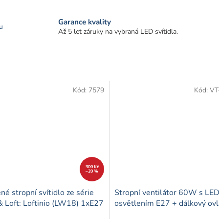
Garance kvality
u
Až 5 let záruky na vybraná LED svítidla.
Kód:
7579
Kód:
VT
300 Kč
–20 %
né stropní svítidlo ze série
Stropní ventilátor 60W s LE
& Loft: Loftinio (LW18) 1xE27
osvětlením E27 + dálkový ov
á