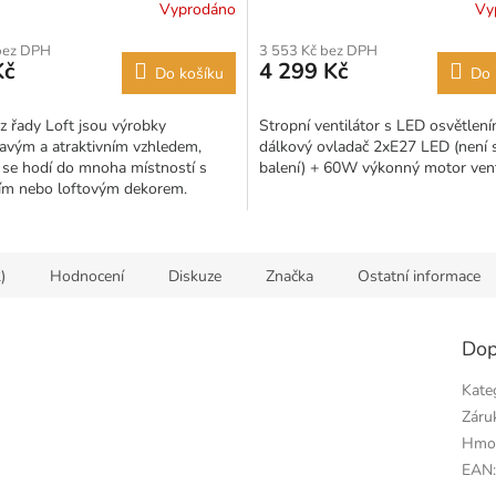
Vyprodáno
Vy
bez DPH
3 553 Kč bez DPH
Kč
4 299 Kč
Do košíku
Do 
 z řady Loft jsou výrobky
Stropní ventilátor s LED osvětlen
mavým a atraktivním vzhledem,
dálkový ovladač 2xE27 LED (není 
 se hodí do mnoha místností s
balení) + 60W výkonný motor vent
m nebo loftovým dekorem.
pro svítidlo můžete zakoupit...
)
Hodnocení
Diskuze
Značka
Ostatní informace
Dop
Kate
Záru
Hmo
EAN