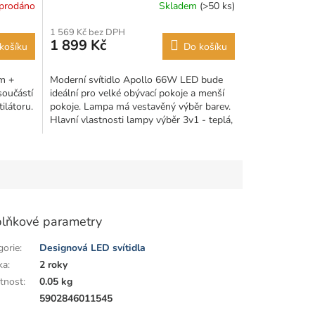
prodáno
Skladem
(>50 ks)
1 569 Kč bez DPH
1 899 Kč
košíku
Do košíku
ím +
Moderní svítidlo Apollo 66W LED bude
součástí
ideální pro velké obývací pokoje a menší
ilátoru.
pokoje. Lampa má vestavěný výběr barev.
Hlavní vlastnosti lampy výběr 3v1 - teplá,
neutrální a...
lňkové parametry
gorie
:
Designová LED svítidla
ka
:
2 roky
tnost
:
0.05 kg
:
5902846011545