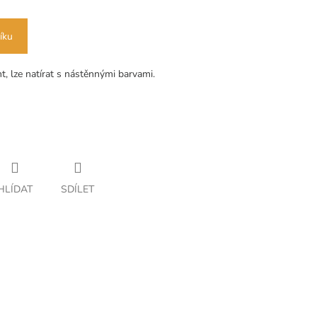
íku
ht, lze natírat s nástěnnými barvami.
HLÍDAT
SDÍLET