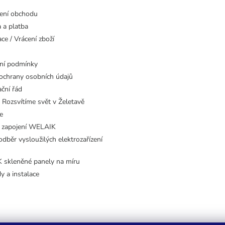
ení obchodu
 a platba
ce / Vrácení zboží
ní podmínky
ochrany osobních údajů
ční řád
 Rozsvítíme svět v Želetavě
e
 zapojení WELAIK
dběr vysloužilých elektrozařízení
skleněné panely na míru
dy a instalace