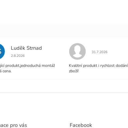
Luděk Strnad
S
Hodnocení obchodu j
31.7.2026
Hodnocení obchodu je 5 z 5 hvězdiček.
2.8.2026
jící produkt,jednoduchá montáž
Kvalitní produkt i rychlost dodání
á cena.
zboží!
mace pro vás
Facebook