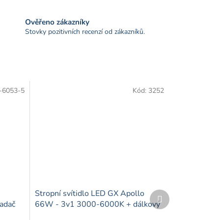
Ověřeno zákazníky
Stovky pozitivních recenzí od zákazníků.
-6053-5
Kód:
3252
D
Stropní svítidlo LED GX Apollo
Další
produkt
ladač
66W - 3v1 3000-6000K + dálkový
ovladač