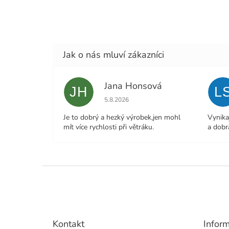
Jana Honsová
JH
L
Hodnocení obchodu je 5 z 5 hvězdiček.
5.8.2026
Je to dobrý a hezký výrobek,jen mohl
Vynika
mít více rychlosti při větráku.
a dobr
Z
á
p
a
t
Kontakt
Infor
í