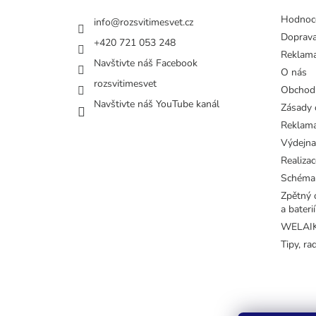
Hodnoc
info
@
rozsvitimesvet.cz
Doprava
+420 721 053 248
Reklama
Navštivte náš Facebook
O nás
rozsvitimesvet
Obchod
Navštivte náš YouTube kanál
Zásady 
Reklama
Výdejna
Realizac
Schéma
Zpětný o
a baterií
WELAIK 
Tipy, ra