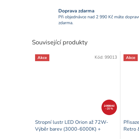
Doprava zdarma
Při objednávce nad 2 990 Kč máte doprav
zdarma.
Související produkty
Kód:
99013
Akce
Akce
2 998 Kč
–20 %
Stropní lustr LED Orion až 72W-
Přisaze
Výběr barev (3000-6000K) +
Retro 
dálkový ovladač bílý
- Čern