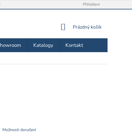
/ VRÁCENÍ ZBOŽÍ
O NÁS
OBCHODNÍ PODMÍNKY
Přihlášení
ZÁSA
NÁKUPNÍ
Prázdný košík
KOŠÍK
Showroom
Katalogy
Kontakt
Možnosti doručení