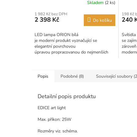
Skladem
(2 ks)
1 982 Kč bez DPH
198 Kč 
2 398 Kč
240 
Do košíku
LED lampa ORION bílá
Svítidla
je moderní produkt vyznačující se
se zají
elegantní povrchovou
zároveň
úpravou propracovanou do nejmenších
moderní
detailů. Nespornou výhodou Detroitu
Žárovky 
je možnost dálkového ovládání...
Popis
Podobné (8)
Související soubory (2
Detailní popis produktu
EDICE art light
Max. příkon: 25W
Rozměry viz. schéma.